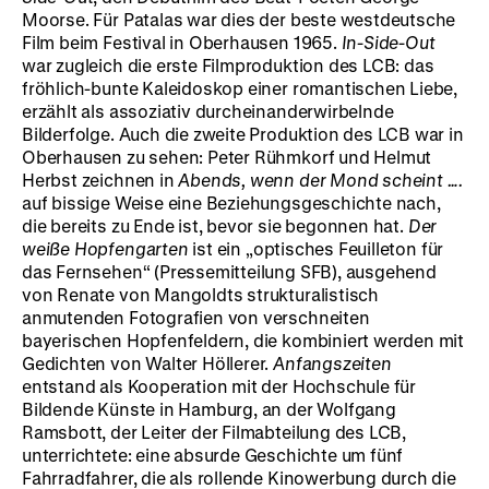
Moorse. Für Patalas war dies der beste westdeutsche
Film beim Festival in Oberhausen 1965.
In-Side-Out
war zugleich die erste Filmproduktion des LCB: das
fröhlich-bunte Kaleidoskop einer romantischen Liebe,
erzählt als assoziativ durcheinanderwirbelnde
Bilderfolge. Auch die zweite Produktion des LCB war in
Oberhausen zu sehen: Peter Rühmkorf und Helmut
Herbst zeichnen in
Abends, wenn der Mond scheint ….
auf bissige Weise eine Beziehungsgeschichte nach,
die bereits zu Ende ist, bevor sie begonnen hat.
Der
weiße Hopfengarten
ist ein „optisches Feuilleton für
das Fernsehen“ (Pressemitteilung SFB), ausgehend
von Renate von Mangoldts strukturalistisch
anmutenden Fotografien von verschneiten
bayerischen Hopfenfeldern, die kombiniert werden mit
Gedichten von Walter Höllerer.
Anfangszeiten
entstand als Kooperation mit der Hochschule für
Bildende Künste in Hamburg, an der Wolfgang
Ramsbott, der Leiter der Filmabteilung des LCB,
unterrichtete: eine absurde Geschichte um fünf
Fahrradfahrer, die als rollende Kinowerbung durch die