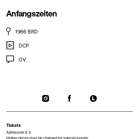
Anfangszeiten
1966 BRD
DCP
OV
To
To
To
our
our
our
Instagram
Facebook
Letterboxd
page
page
page
Tickets
Admission € 5
Higher prices may be charged for special events.