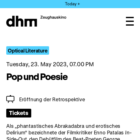
Jump
Today +
directly
to
the
Ope
page
and
clos
contents
the
navi
Optical Literature
Tuesday, 23. May 2023, 07.00 PM
Pop und Poesie
Eröffnung der Retrospektive
Tickets
Als „phantastisches Abrakadabra und erotisches
Delirium“ bezeichnete der Filmkritiker Enno Patalas
In-
Side-Out
, den Debütfilm des Beat-Poeten George