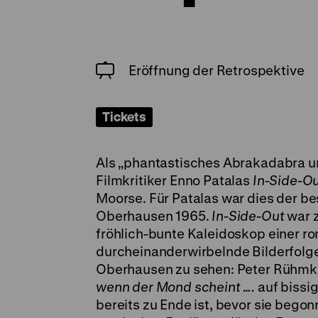
Eröffnung der Retrospektive
Tickets
Als „phantastisches Abrakadabra un
Filmkritiker Enno Patalas
In-Side-O
Moorse. Für Patalas war dies der be
Oberhausen 1965.
In-Side-Out
war z
fröhlich-bunte Kaleidoskop einer ro
durcheinanderwirbelnde Bilderfolge
Oberhausen zu sehen: Peter Rühmko
wenn der Mond scheint ….
auf bissi
bereits zu Ende ist, bevor sie begon