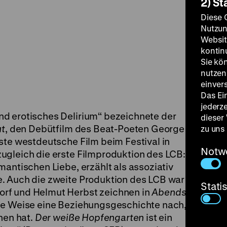
2) St
Diese 
Nutzun
Websit
kontin
Sie kö
nutzen.
einver
Das Ei
jederz
d erotisches Delirium“ bezeichnete der
dieser
ut
, den Debütfilm des Beat-Poeten George
zu uns
ste westdeutsche Film beim Festival in
Notw
ugleich die erste Filmproduktion des LCB: das
mantischen Liebe, erzählt als assoziativ
. Auch die zweite Produktion des LCB war in
Stati
rf und Helmut Herbst zeichnen in
Abends,
ge Weise eine Beziehungsgeschichte nach, die
nen hat.
Der weiße Hopfengarten
ist ein