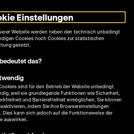
Leichte
Gebärdensprache
Suche
Heute +
Deutsch
Englisch
DHM
Dunklen
De
En
Sprache
Modus
kie Einstellungen
umschalten
Spielplan
Filmreihen
Über uns
serer Website werden neben den technisch unbedingt
digen Cookies noch Cookies zur statistischen
tung gesetzt.
bedeutet das?
otwendig
Cookies sind für den Betrieb der Website unbedingt
dig, weil sie grundlegende Funktionen wie Sicherheit,
rkfreiheit und Barrierefreiheit ermöglichen. Sie können
deaktivieren, indem Sie ihre Browsereinstellungen
. Dies kann sich jedoch auf die Funktionsweise der
e auswirken.