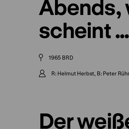
Abends, 
scheint 
1965 BRD
R: Helmut Herbst, B: Peter Rüh
Der weiß