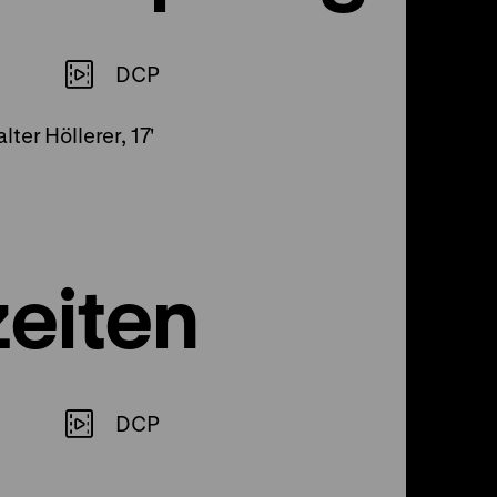
DCP
er Höllerer, 17'
eiten
DCP