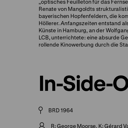
„optisches Feuilleton für das Fern
Renate von Mangoldts strukturalis
bayerischen Hopfenfeldern, die kom
Höllerer.
Anfangszeiten
entstand al
Künste in Hamburg, an der Wolfgang
LCB, unterrichtete: eine absurde Ge
rollende Kinowerbung durch die Stadt
In-Side-
BRD 1964
R: George Moorse, K: Gérard V