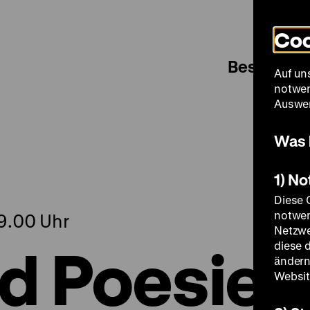
Coo
Besuch
Auf un
notwen
Auswer
Was 
1) N
Diese 
notwen
9.00 Uhr
Netzwe
d Poesie
diese 
ändern
Websit