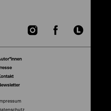
Zu
Zu
Zu
unserer
unserer
unser
Instagram
Facebook
Lette
Autor*innen
Seite
Seite
Seite
Presse
Kontakt
Newsletter
Impressum
Datenschutz