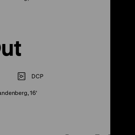
Out
DCP
andenberg, 16'