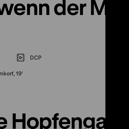
wenn der Mo
…
DCP
mkorf, 19'
e Hopfengart