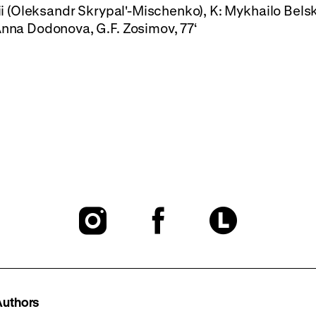
nii (Oleksandr Skrypal'-Mischenko), K: Mykhailo Belsk
 Anna Dodonova, G.F. Zosimov, 77‘
To
To
To
our
our
our
Instagram
Facebook
Lette
Authors