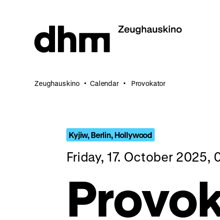
Jump
directly
to
the
page
contents
Zeughauskino
Calendar
Provokator
Kyjiw, Berlin, Hollywood
Friday, 17. October 2025,
Provok