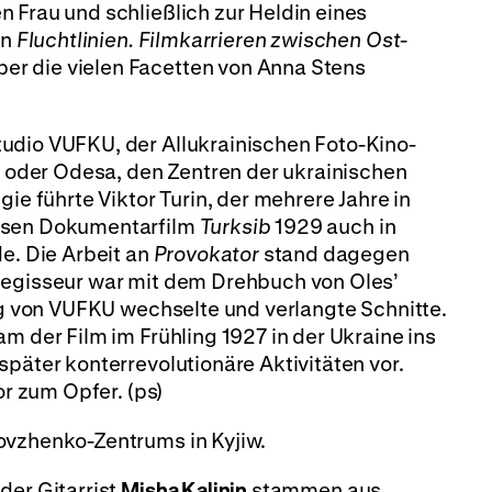
 Frau und schließlich zur Heldin eines
in
Fluchtlinien. Filmkarrieren zwischen Ost-
r die vielen Facetten von Anna Stens
udio VUFKU, der Allukrainischen Foto-Kino-
iw oder Odesa, den Zentren der ukrainischen
gie führte Viktor Turin, der mehrere Jahre in
essen Dokumentarfilm
Turksib
1929 auch in
de. Die Arbeit an
Provokator
stand dagegen
Regisseur war mit dem Drehbuch von Oles’
ung von VUFKU wechselte und verlangte Schnitte.
m der Film im Frühling 1927 in der Ukraine ins
später konterrevolutionäre Aktivitäten vor.
or zum Opfer. (ps)
ovzhenko-Zentrums in Kyjiw.
der Gitarrist
Misha Kalinin
stammen aus