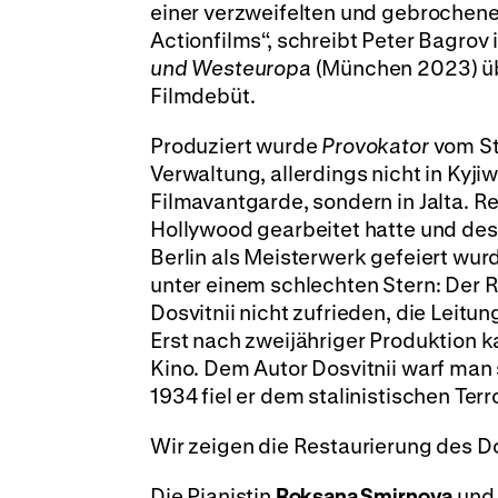
einer verzweifelten und gebrochenen
Actionfilms“, schreibt Peter Bagrov 
und Westeuropa
(München 2023) übe
Filmdebüt.
Produziert wurde
Provokator
vom St
Verwaltung, allerdings nicht in Kyj
Filmavantgarde, sondern in Jalta. Re
Hollywood gearbeitet hatte und d
Berlin als Meisterwerk gefeiert wur
unter einem schlechten Stern: Der 
Dosvitnii nicht zufrieden, die Leit
Erst nach zweijähriger Produktion ka
Kino. Dem Autor Dosvitnii warf man 
1934 fiel er dem stalinistischen Terr
Wir zeigen die Restaurierung des D
Die Pianistin
Roksana Smirnova
und 