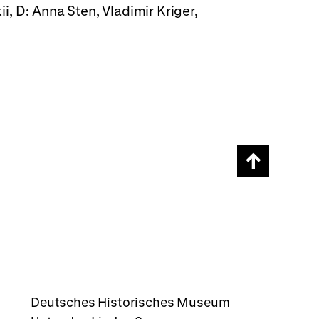
ii, D: Anna Sten, Vladimir Kriger,
Scroll
page
back
to
top
rboxd
Deutsches Historisches Museum