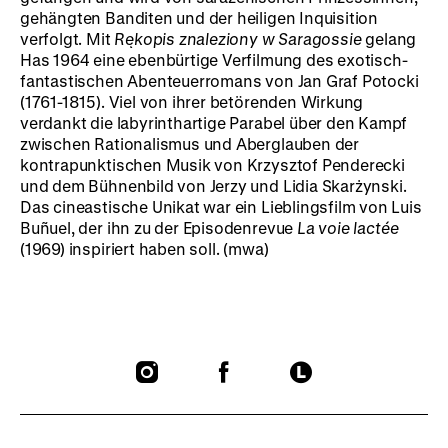
gehängten Banditen und der heiligen Inquisition
verfolgt. Mit
Rękopis znaleziony w Saragossie
gelang
Has 1964 eine ebenbürtige Verfilmung des exotisch-
fantastischen Abenteuerromans von Jan Graf Potocki
(1761-1815). Viel von ihrer betörenden Wirkung
verdankt die labyrinthartige Parabel über den Kampf
zwischen Rationalismus und Aberglauben der
kontrapunktischen Musik von Krzysztof Penderecki
und dem Bühnenbild von Jerzy und Lidia Skarżynski.
Das cineastische Unikat war ein Lieblingsfilm von Luis
Buñuel, der ihn zu der Episodenrevue
La voie lactée
(1969) inspiriert haben soll. (mwa)
To
To
To
our
our
our
Instagram
Facebook
Letterboxd