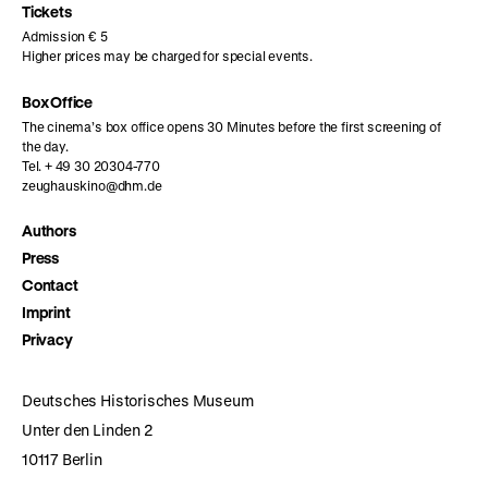
page
page
page
Tickets
Admission € 5
Higher prices may be charged for special events.
Box Office
The cinema’s box office opens 30 Minutes before the first screening of
the day.
Tel. + 49 30 20304-770
zeughauskino@dhm.de
Authors
Press
Contact
Imprint
Privacy
Deutsches Historisches Museum
Unter den Linden 2
10117 Berlin