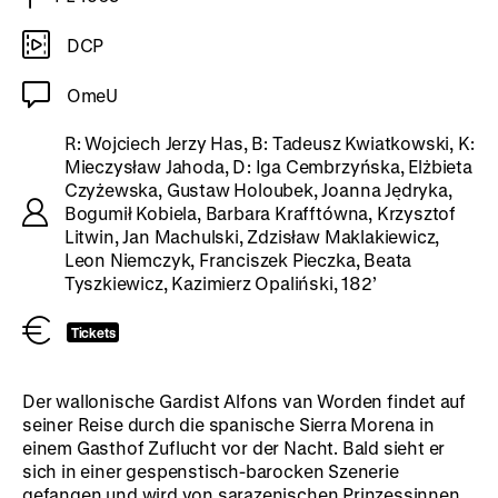
DCP
OmeU
R: Wojciech Jerzy Has, B: Tadeusz Kwiatkowski, K:
Mieczysław Jahoda, D: Iga Cembrzyńska, Elżbieta
Czyżewska, Gustaw Holoubek, Joanna Jędryka,
Bogumił Kobiela, Barbara Krafftówna, Krzysztof
Litwin, Jan Machulski, Zdzisław Maklakiewicz,
Leon Niemczyk, Franciszek Pieczka, Beata
Tyszkiewicz, Kazimierz Opaliński, 182’
Tickets
Der wallonische Gardist Alfons van Worden findet auf
seiner Reise durch die spanische Sierra Morena in
einem Gasthof Zuflucht vor der Nacht. Bald sieht er
sich in einer gespenstisch-barocken Szenerie
gefangen und wird von sarazenischen Prinzessinnen,