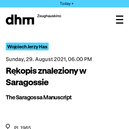
Jump
Today +
directly
to
the
Ope
page
and
clos
contents
the
navi
Wojciech Jerzy Has
Sunday, 29. August 2021, 06.00 PM
Rękopis znaleziony w
Saragossie
The Saragossa Manuscript
PL 1965