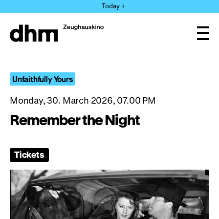
Jump
Today +
directly
to
the
Ope
page
and
clos
contents
the
navi
Unfaithfully Yours
Monday, 30. March 2026, 07.00 PM
Remember the Night
Tickets