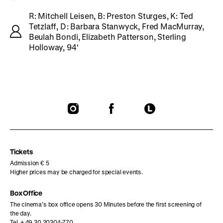
R: Mitchell Leisen, B: Preston Sturges, K: Ted
Tetzlaff, D: Barbara Stanwyck, Fred MacMurray,
Beulah Bondi, Elizabeth Patterson, Sterling
Holloway, 94'
To
To
To
our
our
our
Instagram
Facebook
Letterboxd
page
page
page
Tickets
Admission € 5
Higher prices may be charged for special events.
Box Office
The cinema’s box office opens 30 Minutes before the first screening of
the day.
Tel. + 49 30 20304-770