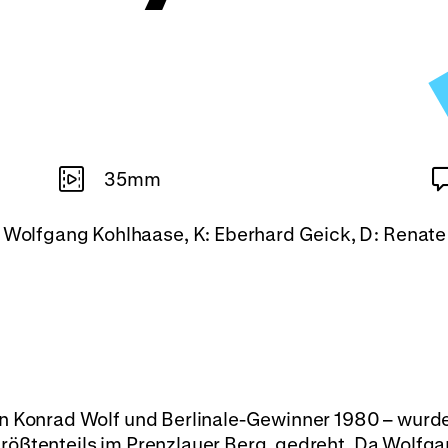
35mm
, Wolfgang Kohlhaase, K: Eberhard Geick, D: Renat
von Konrad Wolf und Berlinale-Gewinner 1980 – wurd
größtenteils im Prenzlauer Berg, gedreht. Da Wolfg