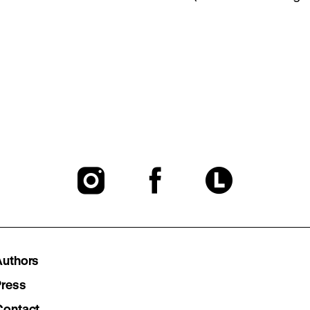
To
To
To
our
our
our
Instagram
Facebook
Lette
Authors
page
page
page
Press
Contact