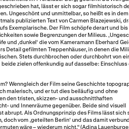
schrieben hat, lässt er sich sogar filmhistorisch 
en. Ungeschönt und unmittelbar, so heißt es in dem
tmals publizierten Text von Carmen Blazejewski, d
aufs Exemplarische. Der Film schöpfe derart und bis 
ichkeiten sowie Begrenzungen der Milieus. ‚Unges
öfe und ‚dunkel‘ die vom Kameramann Eberhard Gei
 Detail gefilmten Treppenhäuser, in denen die Mil
mischen. Stets durchbrochen oder durchbohrt von e
, beide zielen offenkundig auf dasselbe: Einschluss
ilm? Wenngleich der Film seine Geschichte topogra
lich malerisch, und er tut dies beiläufig und ohne
 den tristen, skizzen- und ausschnitthaften
cht- und Innenräume gegenüber. Beide sind visuell
 abrupt. Als Ordnungsprinzip des Films lässt sich 
n, doch vom ‚geteilten Berlin‘ und das damit verbun
ermuten wäre – wiederum nicht.“ (Adina Lauenburge