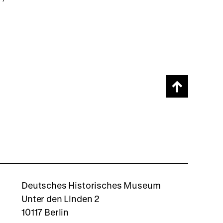
Scroll
page
back
to
top
rboxd
Deutsches Historisches Museum
Unter den Linden 2
10117 Berlin