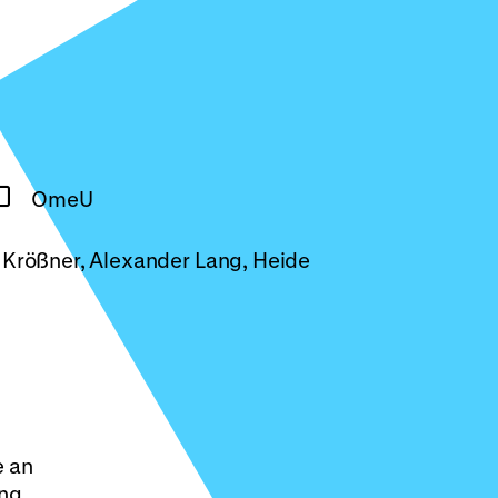
OmeU
e Krößner, Alexander Lang, Heide
e an
ang