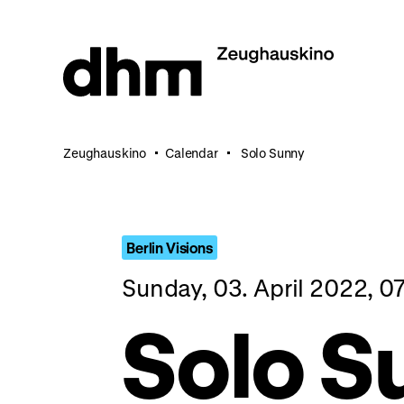
Jump
directly
to
the
page
contents
Zeughauskino
Calendar
Solo Sunny
Berlin Visions
Sunday, 03. April 2022, 0
Solo S