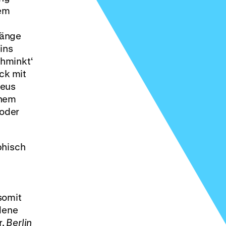
dem
ränge
ins
chminkt‘
ck mit
ieus
inem
 oder
phisch
somit
dene
r,
Berlin