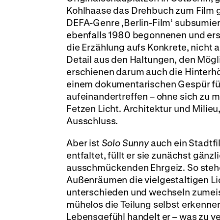
Kohlhaase das Drehbuch zum Film ge
DEFA-Genre ‚Berlin-Film‘ subsumier
ebenfalls 1980 begonnenen und ers
die Erzählung aufs Konkrete, nicht 
Detail aus den Haltungen, den Mögl
erschienen darum auch die Hinterh
einem dokumentarischen Gespür fürs
aufeinandertreffen – ohne sich zu 
Fetzen Licht. Architektur und Milieu
Ausschluss.
Aber ist
Solo Sunny
auch ein Stadtf
entfaltet, füllt er sie zunächst gänz
ausschmückenden Ehrgeiz. So stehen
Außenräumen die vielgestaltigen Li
unterschieden und wechseln zumeist
mühelos die Teilung selbst erkenne
Lebensgefühl handelt er – was zu v