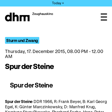
Jump
Today +
directly
to
the
Ope
page
and
clos
contents
the
navi
Sturm und Zwang
Thursday, 17. December 2015, 08.00 PM - 12.00
AM
Spur der Steine
Spur der Steine
Spur der Steine
DDR 1966, R: Frank Beyer, B: Karl Georg
Egel, K: Günter Marczinkowsky, D: Manfred Krug,
Krystyna Stypu?kowska, Eberhard Esche, Hans-Peter