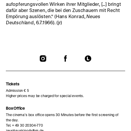
aufopferungsvollen Wirken ihrer Mitglieder, […] bringt
dafür aber Szenen, die bei den Zuschauern mit Recht
Empörung auslösten.“ (Hans Konrad,
Neues
Deutschland
, 6.7.1966). (jr)
To
To
To
our
our
our
Instagram
Facebook
Letterboxd
page
page
page
Tickets
Admission € 5
Higher prices may be charged for special events.
Box Office
The cinema’s box office opens 30 Minutes before the first screening of
the day.
Tel. + 49 30 20304-770
zeughauskino@dhm.de