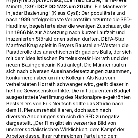
Minetti, 139’
·
DCP
DO 17.12. um 20 Uhr
„Ein Machwerk
in jeder Beziehung“ (Klaus Gysi): Der populärste und
nach 1989 erfolgreichste Verbotsfilm erzürnte die SED-
Hardliner, begeisterte aber die wenigen Zuschauer, die
ihn 1966 bis zur Absetzung nach kurzer Laufzeit und
inszenierten Störaktionen sehen durften. DEFA-Star
Manfred Krug spielt in Beyers Baustellen-Western die
Paraderolle des anarchischen Brigadiers Balla, der sich
mit dem idealistischen Parteisekretär Horrath und der
neuen Bauingenieurin Kati anlegt. Die Männer raufen
sich nach diversen Auseinandersetzungen zusammen,
konkurrieren aber um ihre Kollegin. Als Kati vom
verheirateten Horrath schwanger wird, gerät dieser in
heftige Gewissenskonflikte. Die mit opulentem Budget
ausgestattete Verfilmung des Nationalpreis-gekrönten
Bestsellers von Erik Neutsch sollte das Studio nach
dem 11. Plenum rehabilitieren, doch auch nach
diversen Änderungen sah sich die SED zu negativ
dargestellt. „Der Film gibt ein verzerrtes Bild von
unserer sozialistischen Wirklichkeit, dem Kampf der
Arbeiterklasse, ihrer ruhmreichen Partei und dem