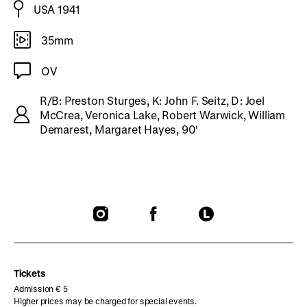
USA 1941
35mm
OV
R/B: Preston Sturges, K: John F. Seitz, D: Joel
McCrea, Veronica Lake, Robert Warwick, William
Demarest, Margaret Hayes, 90'
To
To
To
our
our
our
Instagram
Facebook
Letterboxd
page
page
page
Tickets
Admission € 5
Higher prices may be charged for special events.