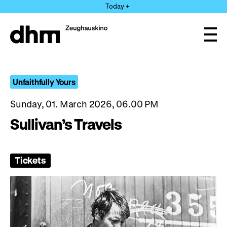
Jump
Today +
directly
to
the
Ope
page
and
clos
contents
the
navi
Unfaithfully Yours
Sunday, 01. March 2026, 06.00 PM
Sullivan’s Travels
Tickets