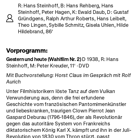
R: Hans Steinhoff, B: Hans Rehberg, Hans
Steinhoff, Peter Hagen, K: Ewald Daub, D: Gustaf
Gründgens, Ralph Arthur Roberts, Hans Leibelt,
Theo Lingen, Sybille Schmitz, Gisela Uhlen, Hilde
Hildebrand, 86‘
Vorprogramm:
Gestern und heute (Wahlfilm Nr. 2)
D 1938, R: Hans
Steinhoff, M: Peter Kreuder, 11‘ ·
DVD
Mit Buchvorstellung: Horst Claus im Gespräch mit Rolf
Aurich
Unter Filmhistorikern löste
Tanz auf dem Vulkan
Verwunderung aus, denn die frei erfundene
Geschichte vom französischen Pantomimenkünstler
und liebeskranken, traurigen Clown Pierrot Jean
Gaspard Deburau (1796-1846), der als Revolutionär
gegen das autoritäre System von Frankreichs
diktatorischem König Karl X. kämpft und ihn in der Juli-
Revolution von 1830 vom Thron stürzt, passt