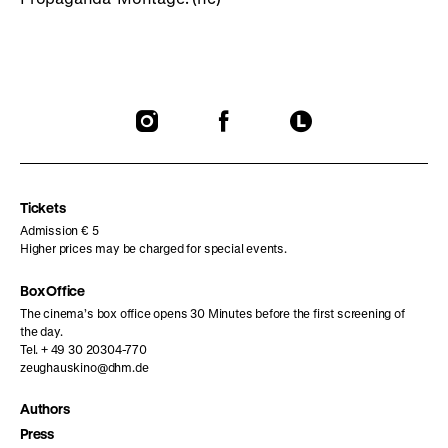
To
To
To
our
our
our
Instagram
Facebook
Letterboxd
page
page
page
Tickets
Admission € 5
Higher prices may be charged for special events.
Box Office
The cinema’s box office opens 30 Minutes before the first screening of
the day.
Tel. + 49 30 20304-770
zeughauskino@dhm.de
Authors
Press