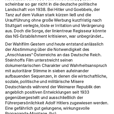
scheinbar so gar nicht in die deutsche politische
Landschaft von 1938. Bei Hitler und Goebbels, der
Tanz auf dem Vulkan
stark kürzen ließ und die
Uraufführung ohne große Werbung kurzfristig nach
Stuttgart verlegte, löste er Irritation und Verärgerung
aus. Doch die Sorge, der linientreue Regisseur könnte
das NS-Establishment kritisieren, war unbegründet…
Der Wahlfilm
Gestern und heute
entstand anlässlich
der Abstimmung über die Notwendigkeit des
„Anschlusses" Österreichs an das Deutsche Reich.
Steinhoffs Film unterstreicht seinen
dokumentarischen Charakter und Wahrheitsanspruch
mit autoritärer Stimme in sieben aufeinander
aufbauenden Sequenzen, in denen die wirtschaftliche,
soziale, politische und militärische Misere
Deutschlands während der Weimarer Republik den
angeblich positiven Entwicklungen seit 1933
gegenübergestellt und ausschließlich der
Führerpersönlichkeit Adolf Hitlers zugewiesen werden.
Eine gefährlich gut gelungene, wirkungsvolle
Propaganda-Montage. (hc)