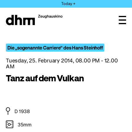
Jump
Today +
directly
to
the
Ope
page
and
clos
contents
the
navi
Die „sogenannte Carriere“ des Hans Steinhoff
Tuesday, 25. February 2014, 08.00 PM - 12.00
AM
Tanz auf dem Vulkan
D 1938
35mm