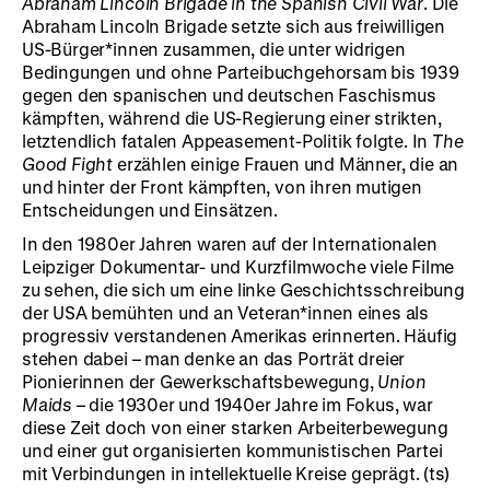
Abraham Lincoln Brigade in the Spanish Civil War
. Die
Abraham Lincoln Brigade setzte sich aus freiwilligen
US-Bürger*innen zusammen, die unter widrigen
Bedingungen und ohne Parteibuchgehorsam bis 1939
gegen den spanischen und deutschen Faschismus
kämpften, während die US-Regierung einer strikten,
letztendlich fatalen Appeasement-Politik folgte. In
The
Good Fight
erzählen einige Frauen und Männer, die an
und hinter der Front kämpften, von ihren mutigen
Entscheidungen und Einsätzen.
In den 1980er Jahren waren auf der Internationalen
Leipziger Dokumentar- und Kurzfilmwoche viele Filme
zu sehen, die sich um eine linke Geschichtsschreibung
der USA bemühten und an Veteran*innen eines als
progressiv verstandenen Amerikas erinnerten. Häufig
stehen dabei – man denke an das Porträt dreier
Pionierinnen der Gewerkschaftsbewegung,
Union
Maids
– die 1930er und 1940er Jahre im Fokus, war
diese Zeit doch von einer starken Arbeiterbewegung
und einer gut organisierten kommunistischen Partei
mit Verbindungen in intellektuelle Kreise geprägt. (ts)