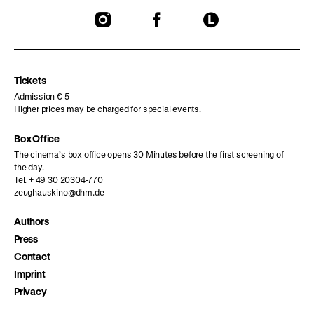
To
To
To
our
our
our
Instagram
Facebook
Letterboxd
page
page
page
Tickets
Admission € 5
Higher prices may be charged for special events.
Box Office
The cinema’s box office opens 30 Minutes before the first screening of
the day.
Tel. + 49 30 20304-770
zeughauskino@dhm.de
Authors
Press
Contact
Imprint
Privacy