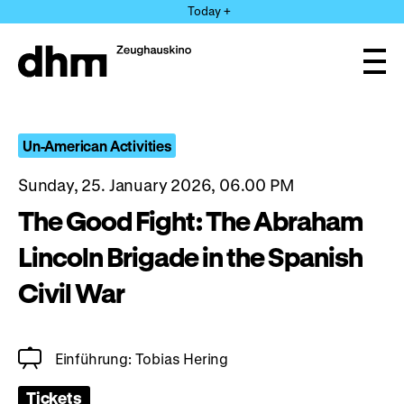
Jump
Today +
directly
to
the
Ope
page
and
clos
contents
the
navi
Un-American Activities
Sunday, 25. January 2026, 06.00 PM
The Good Fight: The Abraham
Lincoln Brigade in the Spanish
Civil War
Einführung: Tobias Hering
Tickets