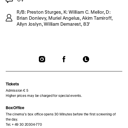
R/B: Preston Sturges, K: William C. Mellor, D:
Brian Donlevy, Muriel Angelus, Akim Tamiroff,
Allyn Joslyn, William Demarest, 83'
To
To
To
our
our
our
Instagram
Facebook
Letterboxd
page
page
page
Tickets
Admission € 5
Higher prices may be charged for special events.
Box Office
The cinema’s box office opens 30 Minutes before the first screening of
the day.
Tel. + 49 30 20304-770