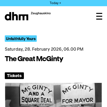
Jump
Today +
directly
to
the
Ope
page
and
clos
contents
the
navi
Unfaithfully Yours
Saturday, 28. February 2026, 06.00 PM
The Great McGinty
Tickets