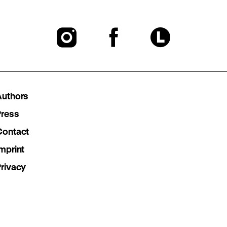
To
To
To
our
our
our
Instagram
Facebook
Lette
Authors
page
page
page
Press
Contact
mprint
Privacy