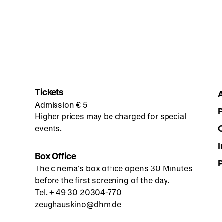
Tickets
Admission € 5
Higher prices may be charged for special
events.
I
Box Office
The cinema’s box office opens 30 Minutes
before the first screening of the day.
Tel. + 49 30 20304-770
zeughauskino@dhm.de