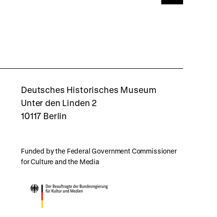
page
back
to
top
rboxd
Deutsches Historisches Museum
Unter den Linden 2
10117 Berlin
Funded by the Federal Government Commissioner
for Culture and the Media