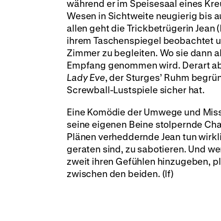
während er im Speisesaal eines Kreu
Wesen in Sichtweite neugierig bis a
allen geht die Trickbetrügerin Jean
ihrem Taschenspiegel beobachtet und
Zimmer zu begleiten. Wo sie dann al
Empfang genommen wird. Derart ab
Lady Eve
, der Sturges’ Ruhm begrün
Screwball-Lustspiele sicher hat.
Eine Komödie der Umwege und Missv
seine eigenen Beine stolpernde Char
Plänen verheddernde Jean tun wirklic
geraten sind, zu sabotieren. Und we
zweit ihren Gefühlen hinzugeben, pl
zwischen den beiden. (lf)