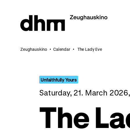
Jump
directly
to
the
page
contents
Zeughauskino
Calendar
The Lady Eve
Unfaithfully Yours
Saturday, 21. March 2026
The La