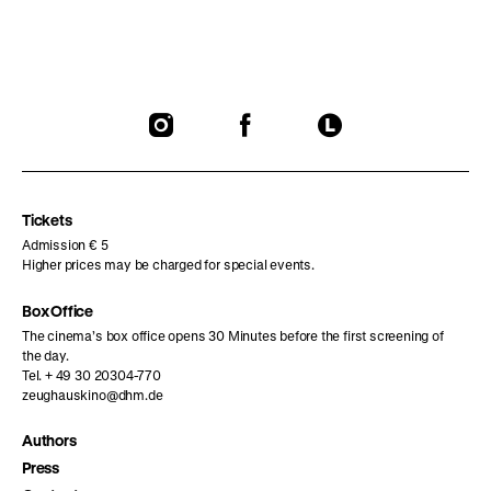
To
To
To
our
our
our
Instagram
Facebook
Letterboxd
page
page
page
Tickets
Admission € 5
Higher prices may be charged for special events.
Box Office
The cinema’s box office opens 30 Minutes before the first screening of
the day.
Tel. + 49 30 20304-770
zeughauskino@dhm.de
Authors
Press