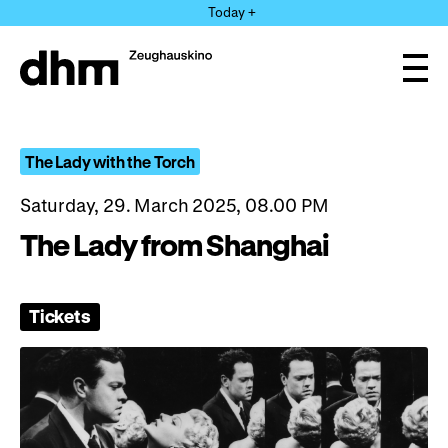
Jump
Today +
directly
to
the
Ope
page
and
clos
contents
the
navi
The Lady with the Torch
Saturday, 29. March 2025, 08.00 PM
The Lady from Shanghai
Tickets