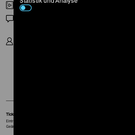
Statistik und Analyse
35mm
OF
R/B: Orson Welles, K: Charles Lawton Jr., Rudolph
Maté, Joseph Walker, D: Rita Hayworth, Orson
Welles, Everett Sloane, Glenn Anders, Ted de
Corsia, 87‘
Zu
Zu
Zu
unserer
unserer
unserer
Instagram
Facebook
Letterboxd
Seite
Seite
Seite
Tickets
Eintritt 5 €
Geänderte Preise sind im Programm vermerkt.