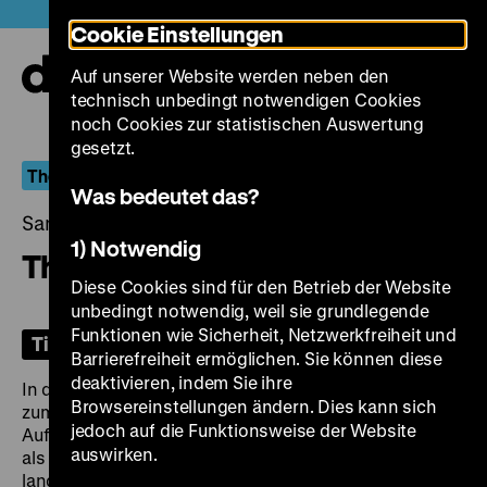
Direkt
Heute +
Cookie Einstellungen
zum
Seiteninhalt
Auf unserer Website werden neben den
springen
Navi
technisch unbedingt notwendigen Cookies
auf-
und
noch Cookies zur statistischen Auswertung
zuk
gesetzt.
The Lady with the Torch
Was bedeutet das?
Samstag, 29. März 2025, 20.00 Uhr
1) Notwendig
The Lady from Shanghai
Diese Cookies sind für den Betrieb der Website
unbedingt notwendig, weil sie grundlegende
Funktionen wie Sicherheit, Netzwerkfreiheit und
Tickets
Barrierefreiheit ermöglichen. Sie können diese
deaktivieren, indem Sie ihre
In den 1940er Jahren entwickelte sich Rita Hayworth
Browsereinstellungen ändern. Dies kann sich
zum größten Star von Columbia Pictures. Unter der
jedoch auf die Funktionsweise der Website
Aufsicht von Studioboss Harry Cohn wurde ihr Image
auswirken.
als
love goddess
aufgebaut, für das vor allem ihre
langen, rotgefärbten Haare charakteristisch waren. Mit