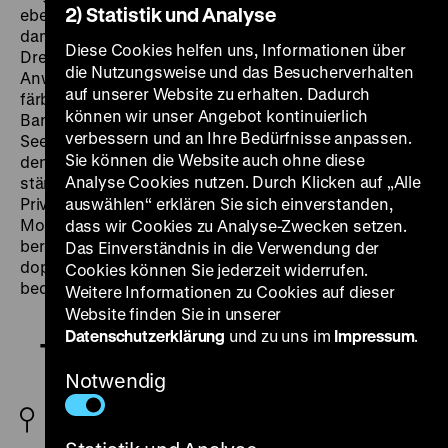
2) Statistik und Analyse
ebendiesem Bild brach Hayworth zusammen mit ihrem
damaligen Ehemann Orson Welles, als sie sich für die
Diese Cookies helfen uns, Informationen über
Dreharbeiten von
The Lady from Shanghai
in
die Nutzungsweise und das Besucherverhalten
Anwesenheit der Presse die Haare kurzschneiden und
auf unserer Website zu erhalten. Dadurch
färben ließ. Als platinblonde
femme fatale
Elsa
können wir unser Angebot kontinuierlich
Bannister verstrickt sie einen von Welles gespielten
verbessern und an Ihre Bedürfnisse anpassen.
Seemann in eine instabile Affäre auf hoher See, vor
Sie können die Website auch ohne diese
den Augen ihres reichen Ehemannes und unter
Analyse Cookies nutzen. Durch Klicken auf „Alle
ständiger Beobachtung seines Partners und eines
Privatdetektivs. Ein Delirium aus Eifersucht, Verrat und
auswählen“ erklären Sie sich einverstanden,
Mord entspinnt sich, bei dem schon vor dem
dass wir Cookies zu Analyse-Zwecken setzen.
berühmten Finale im Spiegelkabinett jedes Bild einen
Das Einverständnis in die Verwendung der
doppelten Boden hat, jede Geste zugleich ihr Gegenteil
Cookies können Sie jederzeit widerrufen.
bedeutet. (mxg)
Weitere Informationen zu Cookies auf dieser
Website finden Sie in unserer
Datenschutzerklärung
und zu uns im
Impressum
.
The Lady from Shanghai
Notwendig
USA 1947