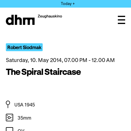
Jump
Today +
directly
to
the
Ope
page
and
clos
contents
the
navi
Robert Siodmak
Saturday, 10. May 2014, 07.00 PM - 12.00 AM
The Spiral Staircase
USA 1945
35mm
OV