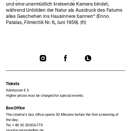
und eine unermüdlich kreisende Kamera bindet,
während Unbilden der Natur als Ausdruck des Fatums
alles Geschehen ins Hausinnere bannen“ (Enno
Patalas,
Filmkritik
Nr. 6, Juni 1959). (fl)
To
To
To
our
our
our
Instagram
Facebook
Letterboxd
page
page
page
Tickets
Admission € 5
Higher prices may be charged for special events.
Box Office
The cinema’s box office opens 30 Minutes before the first screening of
the day.
Tel. + 49 30 20304-770
zeughauskino@dhm.de