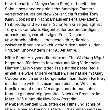
bewirtschaften. Manya (Anna Sten) ist bereits dem
Sohn eines anderen polnischstämmigen Farmers
versprochen, als der New Yorker Schriftsteller Tony
(Gary Cooper) ins Nachbarhaus einzieht. Dekadent,
trinkfreudig und von einer Schaffenskrise geplagt, ist
Tony das komplette Gegenteil der bodenständigen,
anpackenden, warmherzigen Frau. Die ganz
unwahrscheinliche Liebesgeschichte, die sich
zwischen ihnen entwickelt, gehört denn auch zu den
größten Kinowundern der 1930er Jahre.
Hätte Stens Hollywoodkarriere mit
The Wedding Night
begonnen, für dessen Inszenierung King Vidor beim
Filmfestival in Venedig den Preis für die beste Regie
erhielt, sie wäre anders verlaufen: Hier hat sie mit Gary
Cooper endlich einen kongenialen männlichen Partner,
mit dem sie wirklich zusammenspielt und Witz und
Komik, romantisches Verlangen und dramatischen
Konflikt glaubwürdig gestaltet. Nach der Premiere im
März 1935 rühmt die
New York Post
die
atemberaubenden Qualitäten des Films und schreibt
über die beiden Hauptdarsteller: „Zusammen sind sie