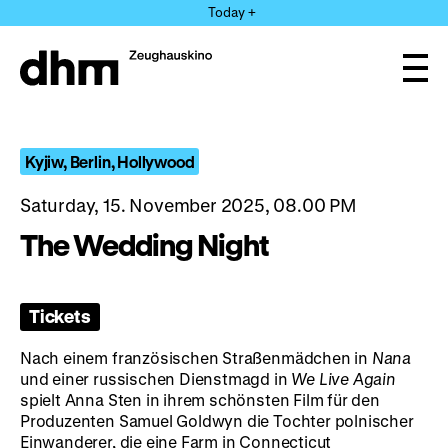
Jump
Today +
directly
to
the
Ope
page
and
clos
contents
the
navi
Kyjiw, Berlin, Hollywood
Saturday, 15. November 2025, 08.00 PM
The Wedding Night
Tickets
Nach einem französischen Straßenmädchen in
Nana
und einer russischen Dienstmagd in
We Live Again
spielt Anna Sten in ihrem schönsten Film für den
Produzenten Samuel Goldwyn die Tochter polnischer
Einwanderer, die eine Farm in Connecticut