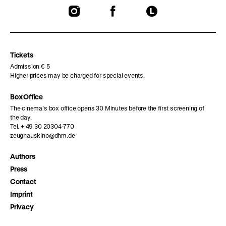
To
To
To
our
our
our
Instagram
Facebook
Letterboxd
page
page
page
Tickets
Admission € 5
Higher prices may be charged for special events.
Box Office
The cinema’s box office opens 30 Minutes before the first screening of
the day.
Tel. + 49 30 20304-770
zeughauskino@dhm.de
Authors
Press
Contact
Imprint
Privacy