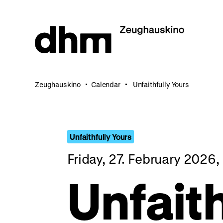
Jump
directly
to
the
page
contents
Zeughauskino
Calendar
Unfaithfully Yours
Unfaithfully Yours
Friday, 27. February 2026
Unfaith