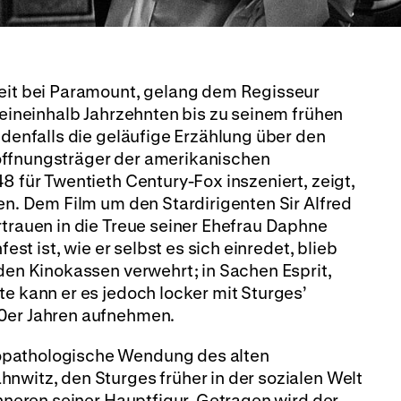
Zeit bei Paramount, gelang dem Regisseur
n eineinhalb Jahrzehnten bis zu seinem frühen
edenfalls die geläufige Erzählung über den
offnungsträger der amerikanischen
48 für Twentieth Century-Fox inszeniert, zeigt,
gen. Dem Film um den Stardirigenten Sir Alfred
rtrauen in die Treue seiner Ehefrau Daphne
fest ist, wie er selbst es sich einredet, blieb
 den Kinokassen verwehrt; in Sachen Esprit,
te kann er es jedoch locker mit Sturges’
40er Jahren aufnehmen.
opathologische Wendung des alten
nwitz, den Sturges früher in der sozialen Welt
Inneren seiner Hauptfigur. Getragen wird der