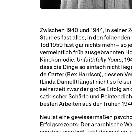
Zwischen 1940 und 1944, in seiner 
Sturges fast alles, in den folgende
Tod 1959 fast gar nichts mehr – so j
vermeintlich früh ausgebrannten H
Kinokomödie.
Unfaithfully Yours
, 19
dass die Dinge so einfach nicht lie
de Carter (Rex Harrison), dessen Ve
(Linda Darnell) längst nicht so felsen
seinerzeit zwar der große Erfolg an
satirischer Schärfe und Pointendich
besten Arbeiten aus den frühen 19
Neu ist eine gewissermaßen psych
Erfolgsrezepts: Der anarchische Wah
von der Leine ließ, tobt diesmal im 