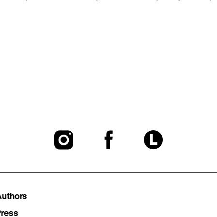
To
To
To
our
our
our
Instagram
Facebook
Lette
Authors
Press