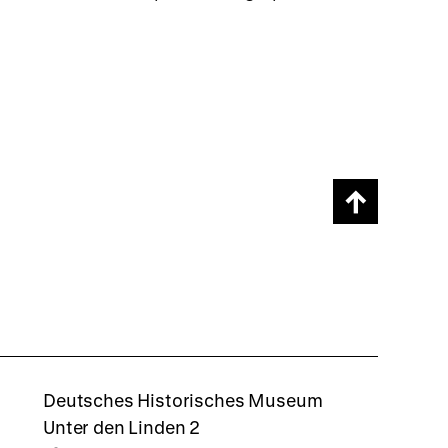
Scroll
page
back
to
top
rboxd
Deutsches Historisches Museum
Unter den Linden 2