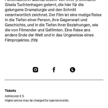
Gisela Tuchtenhagen gelernt, die hier für die
gelungene Dramaturgie und den Schnitt
verantwortlich zeichnet. Der Film ist eine mutige Reise
in die Tiefen einer Person, ihre Gegenwart und
Geschichte, und in die Tiefen ihrer Beziehungen, wie
die von Filmender und Gefilmten. Eine Reise ans
andere Ende der Welt und in das Ungewisse eines
Filmprojektes. (fib)
To
To
To
our
our
our
Instagram
Facebook
Letterboxd
page
page
page
Tickets
Admission € 5
Higher prices may be charged for special events.