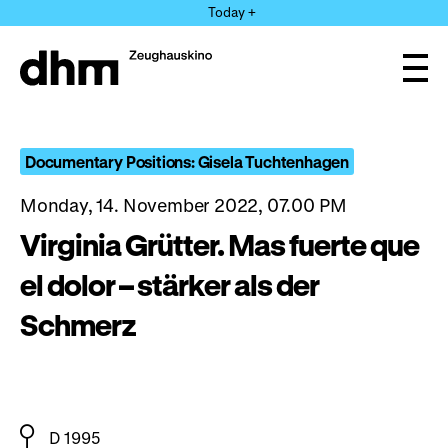
Jump
Today +
directly
to
the
Ope
page
and
clos
contents
the
navi
Documentary Positions: Gisela Tuchtenhagen
Monday, 14. November 2022, 07.00 PM
Virginia Grütter. Mas fuerte que
el dolor – stärker als der
Schmerz
D 1995