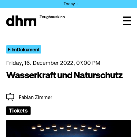
Jump
Today +
directly
to
the
Ope
page
and
clos
contents
the
navi
FilmDokument
Friday, 16. December 2022, 07.00 PM
Wasserkraft und Naturschutz
Fabian Zimmer
Tickets