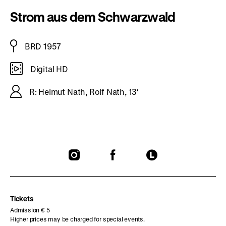
Strom aus dem Schwarzwald
BRD 1957
Digital HD
R: Helmut Nath, Rolf Nath, 13‘
To
To
To
our
our
our
Instagram
Facebook
Letterboxd
page
page
page
Tickets
Admission € 5
Higher prices may be charged for special events.