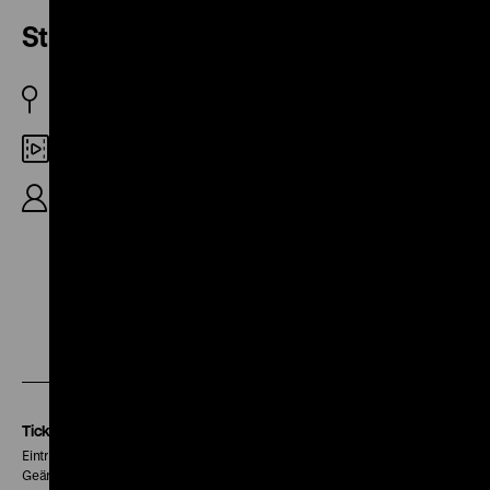
Strom aus dem Schwarzwald
BRD 1957
Digital HD
R: Helmut Nath, Rolf Nath, 13‘
Zu
Zu
Zu
unserer
unserer
unserer
Instagram
Facebook
Letterboxd
Seite
Seite
Seite
Tickets
Eintritt 5 €
Geänderte Preise sind im Programm vermerkt.