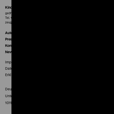
Kinokasse
geöffnet 30 Minuten vor Beginn der ersten Vorstellung
Tel. + 49 30 20304-770
zeughauskino@dhm.de
Autor*innen
Presse
Kontakt
Newsletter
Impressum
Datenschutz
Erklärung digitale Barrierefreiheit
Deutsches Historisches Museum
Unter den Linden 2
10117 Berlin