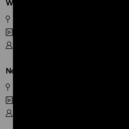
Wasser – Landschaft – Leben
BRD 1955
35mm
R: Gero Priemel, Emi Priemel, 12'
Neuer See in alter Welt
BRD 1957
Digital SD
R: Rolf-Dieter Nath, 10‘