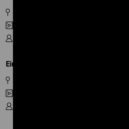
D 1932
35mm
P: Süddeutsche Industrie- und Städtefilm, 11'
Eine Talsperre wird gebaut
FR/D 1935
35mm
R: Jean-Claude Bernard, 12‘