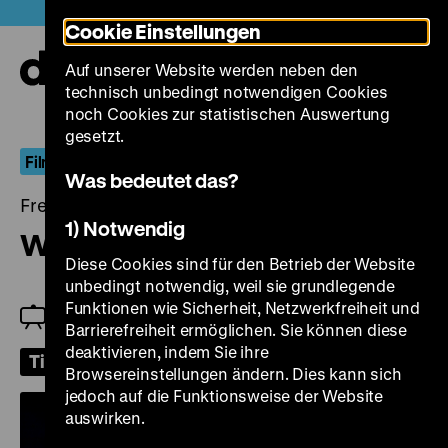
Direkt
Heute +
Cookie Einstellungen
zum
Seiteninhalt
Auf unserer Website werden neben den
springen
Navi
technisch unbedingt notwendigen Cookies
auf-
und
noch Cookies zur statistischen Auswertung
zuk
gesetzt.
FilmDokument
Was bedeutet das?
Freitag, 16. Dezember 2022, 19.00 Uhr
1) Notwendig
Wasserkraft und Naturschutz
Diese Cookies sind für den Betrieb der Website
unbedingt notwendig, weil sie grundlegende
Funktionen wie Sicherheit, Netzwerkfreiheit und
Fabian Zimmer
Barrierefreiheit ermöglichen. Sie können diese
deaktivieren, indem Sie ihre
Tickets
Browsereinstellungen ändern. Dies kann sich
jedoch auf die Funktionsweise der Website
auswirken.