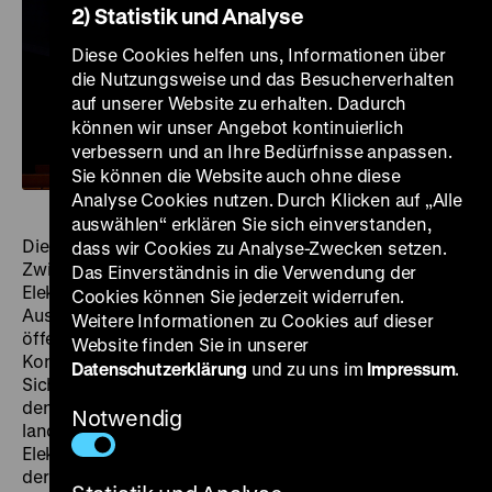
2) Statistik und Analyse
Diese Cookies helfen uns, Informationen über
die Nutzungsweise und das Besucherverhalten
auf unserer Website zu erhalten. Dadurch
können wir unser Angebot kontinuierlich
verbessern und an Ihre Bedürfnisse anpassen.
Sie können die Website auch ohne diese
Analyse Cookies nutzen. Durch Klicken auf „Alle
auswählen“ erklären Sie sich einverstanden,
Die Wasserkraft erregt die Gemüter. Besonders in der
dass wir Cookies zu Analyse-Zwecken setzen.
Zwischenkriegszeit und in den 1950er Jahren geriet die
Das Einverständnis in die Verwendung der
Elektrizitätswirtschaft immer wieder in
Cookies können Sie jederzeit widerrufen.
Auseinandersetzungen mit dem Naturschutz. In diesen
Weitere Informationen zu Cookies auf dieser
öffentlich ausgetragenen Konflikten setzten beide
Website finden Sie in unserer
Konfliktparteien auf das Medium Film, um ihre jeweilige
Datenschutzerklärung
und zu uns im
Impressum
.
Sichtweise zu präsentieren. Während der Naturschutz
den Verlust von Heimat, Ökosystemen und
Notwendig
landschaftlicher Schönheit beklagte, lernte die
Elektrizitätswirtschaft allmählich, nicht nur die Vorzüge
der Elektrizität zu preisen, sondern auch auf die Sorgen