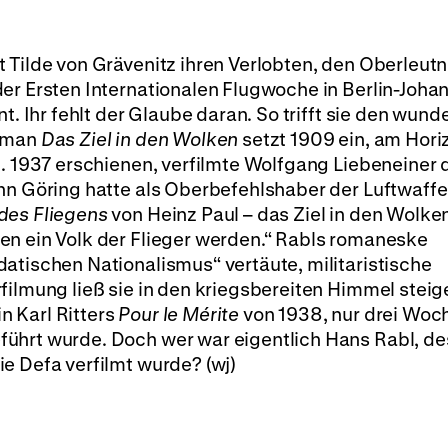
 Tilde von Grävenitz ihren Verlobten, den Oberleut
er Ersten Internationalen Flugwoche in Berlin-Johan
t. Ihr fehlt der Glaube daran. So trifft sie den wund
Roman
Das Ziel in den Wolken
setzt 1909 ein, am Hori
b. 1937 erschienen, verfilmte Wolfgang Liebeneiner 
nn Göring hatte als Oberbefehlshaber der Luftwaffe
des Fliegens
von Heinz Paul – das Ziel in den Wolke
en ein Volk der Flieger werden.“ Rabls romaneske
atischen Nationalismus“ vertäute, militaristische
filmung ließ sie in den kriegsbereiten Himmel steig
in Karl Ritters
Pour le Mérite
von 1938, nur drei Woc
ührt wurde. Doch wer war eigentlich Hans Rabl, d
ie Defa verfilmt wurde? (wj)