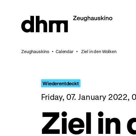
Jump
directly
to
the
page
contents
Zeughauskino
Calendar
Ziel in den Wolken
Wiederentdeckt
Friday, 07. January 2022,
Ziel in