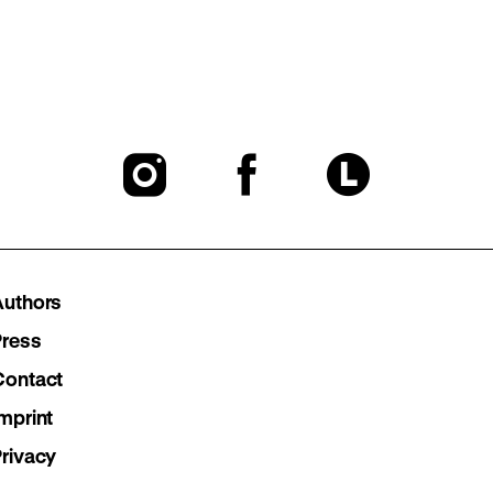
To
To
To
our
our
our
Instagram
Facebook
Lette
Authors
page
page
page
Press
Contact
mprint
Privacy