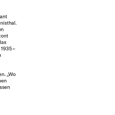
nant
nisthal.
en
zont
das
 1935 –
n
en. „Wo
hen
essen