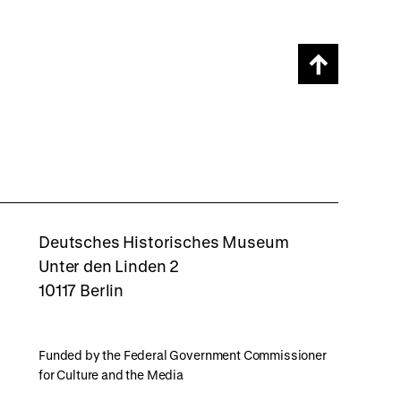
Scroll
page
back
to
top
rboxd
Deutsches Historisches Museum
Unter den Linden 2
10117 Berlin
Funded by the Federal Government Commissioner
for Culture and the Media