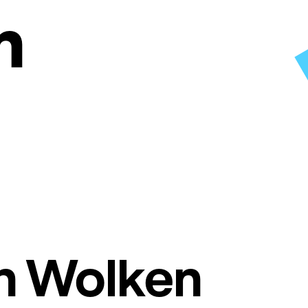
n
en Wolken