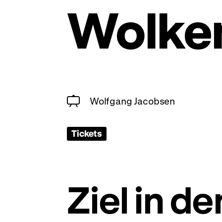
Wolke
Wolfgang Jacobsen
Tickets
Ziel in d