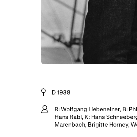
D 1938
R: Wolfgang Liebeneiner, B: P
Hans Rabl, K: Hans Schneeberge
Marenbach, Brigitte Horney, We