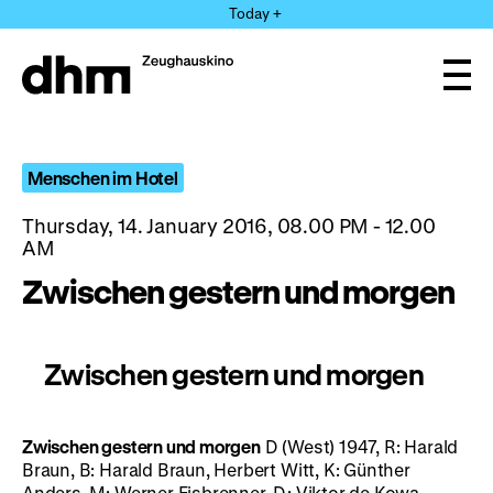
Jump
Today +
directly
to
the
Ope
page
and
clos
contents
the
navi
Menschen im Hotel
Thursday, 14. January 2016, 08.00 PM - 12.00
AM
Zwischen gestern und morgen
Zwischen gestern und morgen
Zwischen gestern und morgen
D (West) 1947, R: Harald
Braun, B: Harald Braun, Herbert Witt, K: Günther
Anders, M: Werner Eisbrenner, D: Viktor de Kowa,