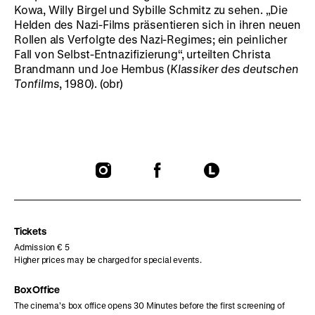
Kowa, Willy Birgel und Sybille Schmitz zu sehen. „Die
Helden des Nazi-Films präsentieren sich in ihren neuen
Rollen als Verfolgte des Nazi-Regimes; ein peinlicher
Fall von Selbst-Entnazifizierung“, urteilten Christa
Brandmann und Joe Hembus (
Klassiker des deutschen
Tonfilms
, 1980). (obr)
To
To
To
our
our
our
Instagram
Facebook
Letterboxd
page
page
page
Tickets
Admission € 5
Higher prices may be charged for special events.
Box Office
The cinema’s box office opens 30 Minutes before the first screening of