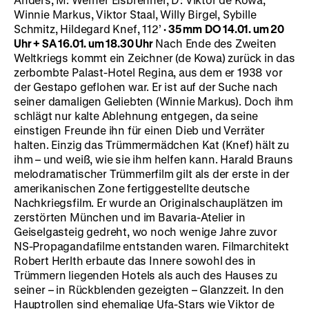
Winnie Markus, Viktor Staal, Willy Birgel, Sybille
Schmitz, Hildegard Knef, 112’
·
35 mm
DO 14.01. um 20
Uhr + SA 16.01. um 18.30 Uhr
Nach Ende des Zweiten
Weltkriegs kommt ein Zeichner (de Kowa) zurück in das
zerbombte Palast-Hotel Regina, aus dem er 1938 vor
der Gestapo geflohen war. Er ist auf der Suche nach
seiner damaligen Geliebten (Winnie Markus). Doch ihm
schlägt nur kalte Ablehnung entgegen, da seine
einstigen Freunde ihn für einen Dieb und Verräter
halten. Einzig das Trümmermädchen Kat (Knef) hält zu
ihm – und weiß, wie sie ihm helfen kann. Harald Brauns
melodramatischer Trümmerfilm gilt als der erste in der
amerikanischen Zone fertiggestellte deutsche
Nachkriegsfilm. Er wurde an Originalschauplätzen im
zerstörten München und im Bavaria-Atelier in
Geiselgasteig gedreht, wo noch wenige Jahre zuvor
NS-Propagandafilme entstanden waren. Filmarchitekt
Robert Herlth erbaute das Innere sowohl des in
Trümmern liegenden Hotels als auch des Hauses zu
seiner – in Rückblenden gezeigten – Glanzzeit. In den
Hauptrollen sind ehemalige Ufa-Stars wie Viktor de