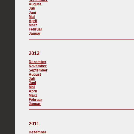
September
August
Juli
Juni
Mai
April
März
Februar
Januar
2012
Dezember
November
September
August
Juli
Juni
Mai
April
März
Februar
Januar
2011
Dezember