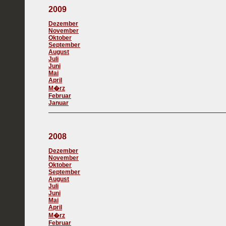
2009
Dezember
November
Oktober
September
August
Juli
Juni
Mai
April
M�rz
Februar
Januar
2008
Dezember
November
Oktober
September
August
Juli
Juni
Mai
April
M�rz
Februar