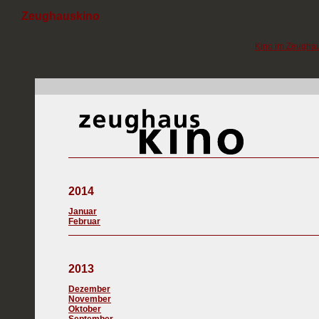
Zeughauskino
Kino im Zeugha
2014
Januar
Februar
2013
Dezember
November
Oktober