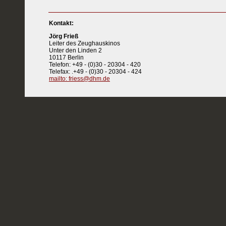
Kontakt:
Jörg Frieß
Leiter des Zeughauskinos
Unter den Linden 2
10117 Berlin
Telefon: +49 - (0)30 - 20304 - 420
Telefax: .+49 - (0)30 - 20304 - 424
mailto: friess@dhm.de