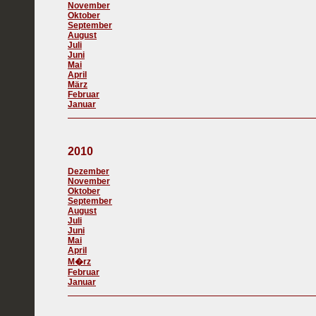
November
Oktober
September
August
Juli
Juni
Mai
April
März
Februar
Januar
2010
Dezember
November
Oktober
September
August
Juli
Juni
Mai
April
M�rz
Februar
Januar