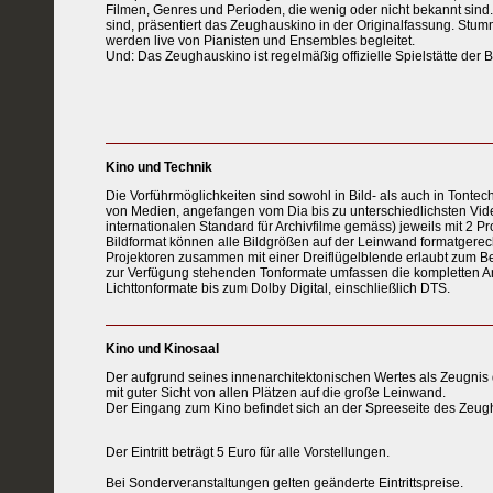
Filmen, Genres und Perioden, die wenig oder nicht bekannt sind.
sind, präsentiert das Zeughauskino in der Originalfassung. Stumm
werden live von Pianisten und Ensembles begleitet.
Und: Das Zeughauskino ist regelmäßig offizielle Spielstätte der Be
Kino und Technik
Die Vorführmöglichkeiten sind sowohl in Bild- als auch in Tonte
von Medien, angefangen vom Dia bis zu unterschiedlichsten Vid
internationalen Standard für Archivfilme gemäss) jeweils mit 
Bildformat können alle Bildgrößen auf der Leinwand formatgerech
Projektoren zusammen mit einer Dreiflügelblende erlaubt zum Bei
zur Verfügung stehenden Tonformate umfassen die kompletten A
Lichttonformate bis zum Dolby Digital, einschließlich DTS.
Kino und Kinosaal
Der aufgrund seines innenarchitektonischen Wertes als Zeugnis
mit guter Sicht von allen Plätzen auf die große Leinwand.
Der Eingang zum Kino befindet sich an der Spreeseite des Zeug
Der Eintritt beträgt 5 Euro für alle Vorstellungen.
Bei Sonderveranstaltungen gelten geänderte Eintrittspreise.