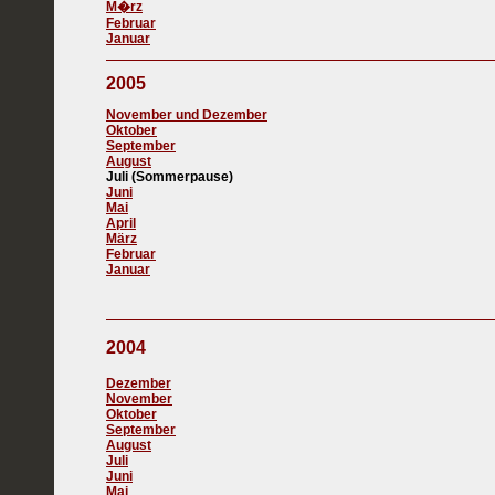
M�rz
Februar
Januar
2005
November und Dezember
Oktober
September
August
Juli (Sommerpause)
Juni
Mai
April
März
Februar
Januar
2004
Dezember
November
Oktober
September
August
Juli
Juni
Mai