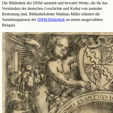
Die Bibliothek des DHM sammelt und bewahrt Werke, die für das
Verständnis der deutschen Geschichte und Kultur von zentraler
Bedeutung sind. Bibliotheksleiter Matthias Miller erläutert die
Sammlungspraxis der
DHM-Bibliothek
an einem ausgewählten
Beispiel.
Der
niederbayerische
Reichsgraf
Joachim
von
Ortenburg
(1530–
1600)
war
ein
begeisterter
Sammler
von
Büchern.