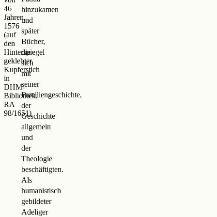
46
hinzukamen
Jahren,
und
1576
später
(auf
Bücher,
den
Hinterspiegel
die
geklebter
sich
Kupferstich
mit
in
seiner
DHM-
Familiengeschichte,
Bibliothek,
RA
der
98/1651)
Geschichte
allgemein
und
der
Theologie
beschäftigten.
Als
humanistisch
gebildeter
Adeliger