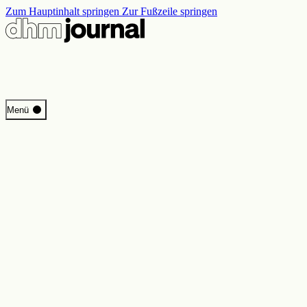
Zum Hauptinhalt springen
Zur Fußzeile springen
Start
Menü
Programm
Perspektiven
Inside DHM
Neue Ständige Ausstellung
Suche
Kontakt
Impressum
Datenschutz
Erklärung digitale Barrierefreiheit