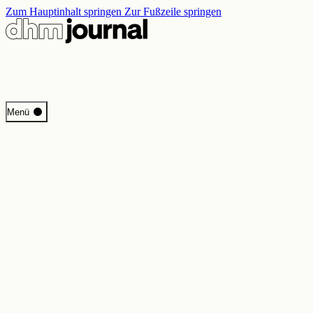
Zum Hauptinhalt springen
Zur Fußzeile springen
Start
Menü
Programm
Perspektiven
Inside DHM
Neue Ständige Ausstellung
Suche
Kontakt
Impressum
Datenschutz
Erklärung digitale Barrierefreiheit