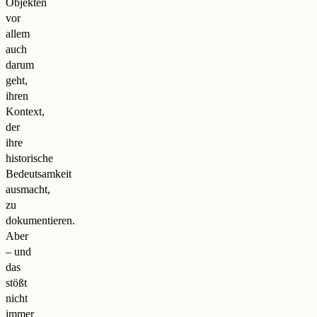
Objekten
vor
allem
auch
darum
geht,
ihren
Kontext,
der
ihre
historische
Bedeutsamkeit
ausmacht,
zu
dokumentieren.
Aber
– und
das
stößt
nicht
immer