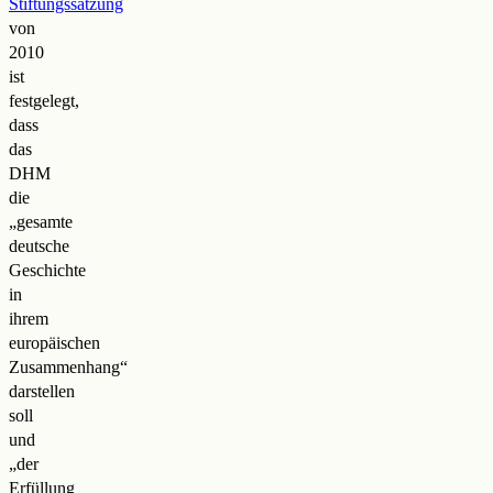
Stiftungssatzung
von
2010
ist
festgelegt,
dass
das
DHM
die
„gesamte
deutsche
Geschichte
in
ihrem
europäischen
Zusammenhang“
darstellen
soll
und
„der
Erfüllung