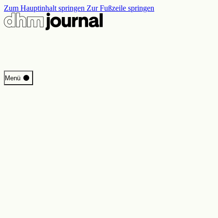
Zum Hauptinhalt springen
Zur Fußzeile springen
Start
Menü
Programm
Perspektiven
Inside DHM
Neue Ständige Ausstellung
Suche
Kontakt
Impressum
Datenschutz
Erklärung digitale Barrierefreiheit