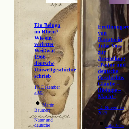
Ein Beluga
Eröffnungsr
im Rhein?
von
Wie ein
Kuratorin
verirrter
Julia Voss
Weißwal
zur
1966
Ausstellung
deutsche
„Natur und
Umweltgeschichte
deutsche
schrieb
Geschichte.
Glaube –
17. Dezember
Biologie –
2025
Macht"
Martin
14. November
Baumert
2025
Natur und
deutsche
Julia Voss