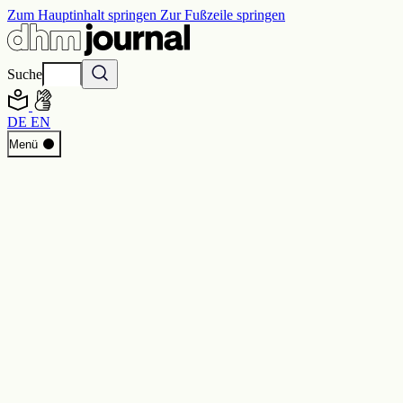
Zum Hauptinhalt springen
Zur Fußzeile springen
Suche
DE
EN
Start
Menü
Programm
Perspektiven
Inside DHM
Neue Ständige Ausstellung
Suche
Kontakt
Impressum
Datenschutz
Erklärung digitale Barrierefreiheit