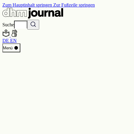
Zum Hauptinhalt springen
Zur Fußzeile springen
Suche
DE
EN
Start
Menü
Programm
Perspektiven
Inside DHM
Neue Ständige Ausstellung
Suche
Kontakt
Impressum
Datenschutz
Erklärung digitale Barrierefreiheit