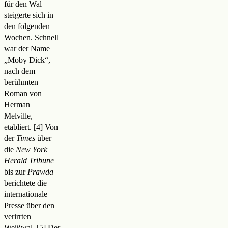
für den Wal
steigerte sich in
den folgenden
Wochen. Schnell
war der Name
„Moby Dick“,
nach dem
berühmten
Roman von
Herman
Melville,
etabliert
.
Von
der
Times
über
die
New York
Herald Tribune
bis zur
Prawda
berichtete die
internationale
Presse über den
verirrten
Weißwal
.
Der