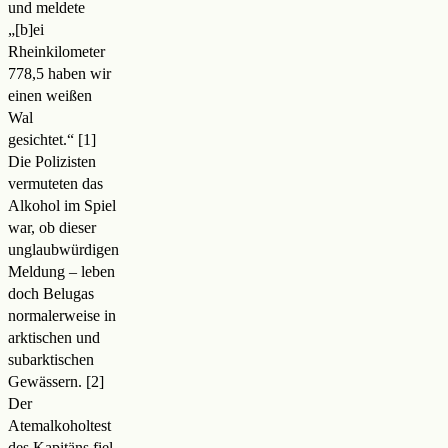
und meldete
„[b]ei
Rheinkilometer
778,5 haben wir
einen weißen
Wal
gesichtet.
“
Die Polizisten
vermuteten das
Alkohol im Spiel
war, ob dieser
unglaubwürdigen
Meldung – leben
doch Belugas
normalerweise in
arktischen und
subarktischen
Gewässern
.
Der
Atemalkoholtest
des Kapitäns fiel