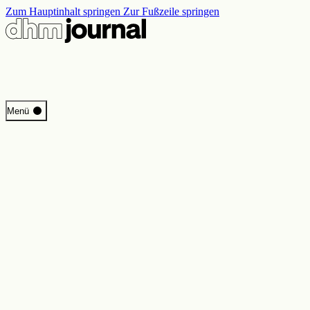
Zum Hauptinhalt springen
Zur Fußzeile springen
Start
Menü
Programm
Perspektiven
Inside DHM
Neue Ständige Ausstellung
Suche
Kontakt
Impressum
Datenschutz
Erklärung digitale Barrierefreiheit