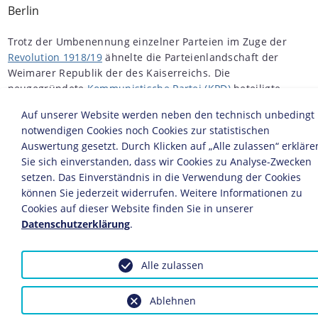
Berlin
Trotz der Umbenennung einzelner Parteien im Zuge der
Revolution 1918/19
ähnelte die Parteienlandschaft der
Weimarer Republik der des Kaiserreichs. Die
neugegründete
Kommunistische Partei (KPD)
beteiligte
sich nicht an der
Wahl zur Nationalversammlung
.
Auf unserer Website werden neben den technisch unbedingt
Sozialdemokratie
,
Zentrum
(Christliche Volkspartei) und
notwendigen Cookies noch Cookies zur statistischen
die
Deutsche Demokratische Partei
bildeten als Mitte-
Auswertung gesetzt. Durch Klicken auf „Alle zulassen“ erkläre
Links-Bündnis die "Weimarer Koalition".
Sie sich einverstanden, dass wir Cookies zu Analyse-Zwecken
setzen. Das Einverständnis in die Verwendung der Cookies
Quelle: Statistisches Jahrbuch für das Deutsche Reich,
können Sie jederzeit widerrufen. Weitere Informationen zu
1933, S. 539
Cookies auf dieser Website finden Sie in unserer
Datenschutzerklärung
.
© Infographics Group GmbH
Alle zulassen
Diese Statistik ist eingebunden in folgende LeMO-
Seiten:
Ablehnen
Chronik 1919