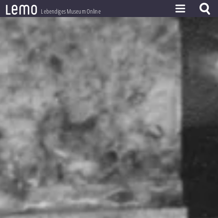
l
e
m
o
Lebendiges Museum Online
ZEITSTRAHL
THEMEN
ZEITZEUGEN
BESTAND
LERNEN
PROJEKT