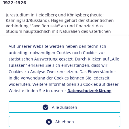
1922-1926
Jurastudium in Heidelberg und Königsberg (heute:
Kaliningrad/Russland). Hagen gehört der studentischen
Verbindung "Saxo Borussia" an und finanziert das
Studium hauptsächlich mit Naturalien des väterlichen
Gutes.
Auf unserer Website werden neben den technisch
1926
unbedingt notwendigen Cookies noch Cookies zur
statistischen Auswertung gesetzt. Durch Klicken auf „Alle
April: Hagen legt das Referendarsexamen ab. Weil er
zulassen“ erklären Sie sich einverstanden, dass wir
dieses jedoch erst im zweiten Anlauf besteht, bleibt ihm
Cookies zu Analyse-Zwecken setzen. Das Einverständnis
der vom Vater geplante Eintritt in den
Verwaltungsdienst verwehrt.
in die Verwendung der Cookies können Sie jederzeit
widerrufen. Weitere Informationen zu Cookies auf dieser
1926-1929
Website finden Sie in unserer
Datenschutzerklärung
.
Hagen wohnt in der Nähe von Stargard bei seinem
Bruder und arbeitet am Amts- und am Landgericht in
Alle zulassen
Stargard (Pommern, heute: Polen).
Ablehnen
1927