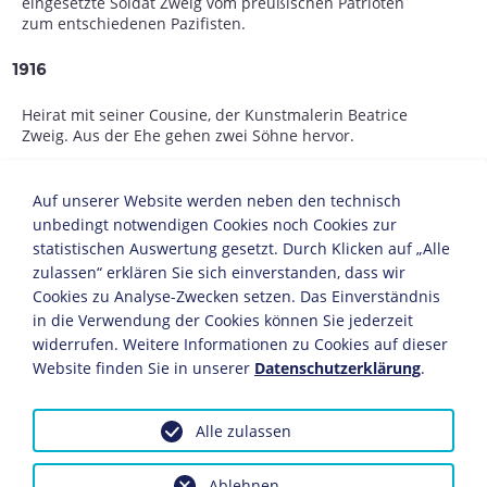
eingesetzte Soldat Zweig vom preußischen Patrioten
zum entschiedenen Pazifisten.
1916
Heirat mit seiner Cousine, der Kunstmalerin Beatrice
Zweig. Aus der Ehe gehen zwei Söhne hervor.
1917
Auf unserer Website werden neben den technisch
unbedingt notwendigen Cookies noch Cookies zur
Als Mitarbeiter der Presseabteilung des
Oberbefehlshabers Ost kommt Zweig in Kontakt mit
statistischen Auswertung gesetzt. Durch Klicken auf „Alle
dem Ostjudentum, das bleibenden Eindruck bei ihm
zulassen“ erklären Sie sich einverstanden, dass wir
hinterläßt.
Cookies zu Analyse-Zwecken setzen. Das Einverständnis
in die Verwendung der Cookies können Sie jederzeit
ab 1919
widerrufen. Weitere Informationen zu Cookies auf dieser
Website finden Sie in unserer
Datenschutzerklärung
.
Freier Schriftsteller am Starnberger See. Sein
Kernthema umfaßt die Problematik von Judentum und
Zionismus. Wie sein Freund
Lion Feuchtwanger
bringt
Alle zulassen
Zweig in zeitkritischen, humanistisch gefärbten Essays
seine Kriegserlebnisse und Nachkriegserfahrungen in
der Weimarer Republik klar zum Ausdruck. Zudem steht
Ablehnen