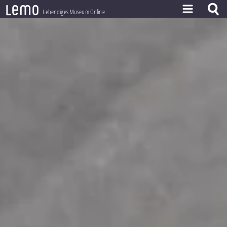
l
e
m
o
Lebendiges Museum Online
ZEITSTRAHL
THEMEN
ZEITZEUGEN
BESTAND
LERNEN
PROJEKT