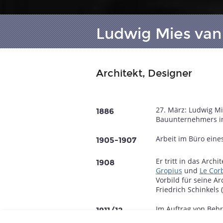
Ludwig Mies van
Architekt, Designer
27. März: Ludwig Mi
1886
Bauunternehmers i
Arbeit im Büro eine
1905-1907
Er tritt in das Arch
1908
Gropius
und
Le Cor
Vorbild für seine Ar
Friedrich Schinkels 
Im Auftrag von Behr
1911/12
St. Petersburg.