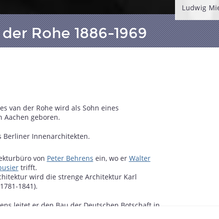
Ludwig Mie
 der Rohe 1886-1969
es van der Rohe wird als Sohn eines
n Aachen geboren.
s Berliner Innenarchitekten.
itekturbüro von
Peter Behrens
ein, wo er
Walter
busier
trifft.
chitektur wird die strenge Architektur Karl
(1781-1841).
ens leitet er den Bau der Deutschen Botschaft in