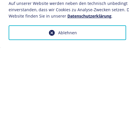
Auf unserer Website werden neben den technisch unbedingt no
Beginn der selbstän
1912
einverstanden, dass wir Cookies zu Analyse-Zwecken setzen. D
Website finden Sie in unserer
Datenschutzerklärung
.
Nach Beginn des
Er
1914
Ablehnen
Er wird Leiter der 
1921
Impulse der
Novemb
aufnehmen will.
Er hängt seinem N
Mutter van der Rohe
anderen Menschen 
Mies van der Rohe 
Friedrichstraße in 
Architektur.
Mitherausgeber der a
1923
zum ersten Mal radi
Mitgründer des "Rin
1923/24
Architekten.
Er wird zum künstl
1925
ernannt.