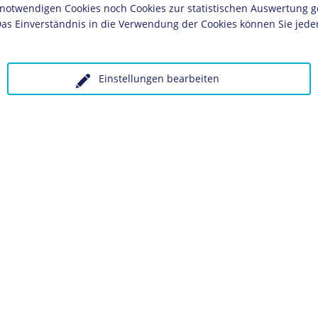
twendigen Cookies noch Cookies zur statistischen Auswertung geset
digen Tätigkeit.
as Einverständnis in die Verwendung der Cookies können Sie jeder
sten Weltkriegs
wird er einberufen.
Einstellungen bearbeiten
Architektursektion der "Novembergruppe", die die
errevolution
1918 in den Bereich der Kunst
achnamen Mies den Familiennamen seiner
 an, um zu zeigen, dass der Krieg einen
aus ihm gemacht hat.
entwirft mit dem Glashochhaus am Bahnhof
Berlin die sogenannte Haut-und-Knochen-
vantgardistischen Zeitschrift "G", in der er sich
kal zur modernen Architektur bekennt.
gs", einer Gruppe avantgardistischer
erischen Leiter des Deutschen Werkbunds