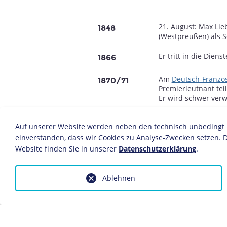
21. August: Max Li
1848
(Westpreußen) als 
Er tritt in die Dien
1866
Am
Deutsch-Französ
1870/71
Premierleutnant teil
Er wird schwer ver
Sonnenberg richtet
1881
Auf unserer Website werden neben den technisch unbedingt no
"
Antisemiten-Petiti
zu einer führenden 
einverstanden, dass wir Cookies zu Analyse-Zwecken setzen. D
enthält Forderunge
Website finden Sie in unserer
Datenschutzerklärung
.
Ausschluss aus alle
und dem Bildungswe
Einwanderung nach
Ablehnen
Sonnenberg gründet
Er verlässt die preu
1884
Publizist zu betätig
Sonnenberg sympath