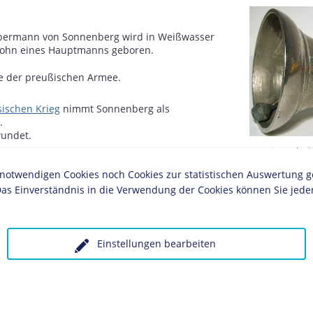
ebermann von Sonnenberg wird in Weißwasser
Sohn eines Hauptmanns geboren.
ste der preußischen Armee.
ischen Krieg
nimmt Sonnenberg als
.
wundet.
Parteitagsglo
 die von 250.000 Menschen unterschriebene
Sonnenberg, 1
twendigen Cookies noch Cookies zur statistischen Auswertung geset
on
" an den Reichstag. Mit dieser Petition wird er
Figur der völkischen Bewegung. Die Petition
as Einverständnis in die Verwendung der Cookies können Sie jeder
n nach einem separaten Zensus für Juden, ihrem
n Regierungsämtern, dem öffentlichen Dienst
sen sowie einem Verbot jüdischer
 Deutschland.
Einstellungen bearbeiten
 die "Deutsche Volkszeitung".
ßische Armee, um sich als Schriftsteller und
en.
isiert mit der vom Berliner Hofprediger
Adolf