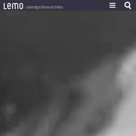
l
e
m
o
Lebendiges Museum Online
ZEITSTRAHL
THEMEN
ZEITZEUGEN
BESTAND
LERNEN
PROJEKT