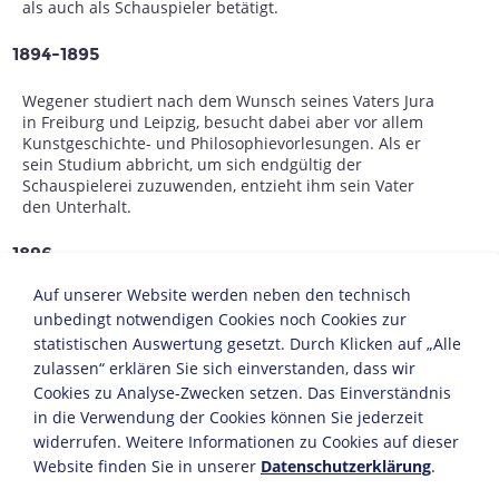
als auch als Schauspieler betätigt.
1894-1895
Wegener studiert nach dem Wunsch seines Vaters Jura
in Freiburg und Leipzig, besucht dabei aber vor allem
Kunstgeschichte- und Philosophievorlesungen. Als er
sein Studium abbricht, um sich endgültig der
Schauspielerei zuzuwenden, entzieht ihm sein Vater
den Unterhalt.
1896
Auf unserer Website werden neben den technisch
Heirat mit Ida Ahlers, von der er sich bereits nach zwei
unbedingt notwendigen Cookies noch Cookies zur
Jahren scheiden lässt.
statistischen Auswertung gesetzt. Durch Klicken auf „Alle
ab 1896
zulassen“ erklären Sie sich einverstanden, dass wir
Cookies zu Analyse-Zwecken setzen. Das Einverständnis
Nachdem er privat Schauspielunterricht genommen hat,
in die Verwendung der Cookies können Sie jederzeit
erhält er kleinere Engagements, u.a. an Theatern in
widerrufen. Weitere Informationen zu Cookies auf dieser
Leipzig, Rostock, Aachen und Wiesbaden.
Website finden Sie in unserer
Datenschutzerklärung
.