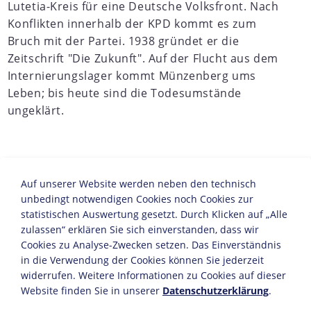
Lutetia-Kreis für eine Deutsche Volksfront. Nach
Konflikten innerhalb der KPD kommt es zum
Bruch mit der Partei. 1938 gründet er die
Zeitschrift "Die Zukunft". Auf der Flucht aus dem
Internierungslager kommt Münzenberg ums
Leben; bis heute sind die Todesumstände
ungeklärt.
1889
Auf unserer Website werden neben den technisch
14. August: Wilhelm Münzenberg wird als Sohn des
unbedingt notwendigen Cookies noch Cookies zur
Gastwirts Friedrich Münzenberg und dessen Ehefrau
statistischen Auswertung gesetzt. Durch Klicken auf „Alle
Luise (geb. Meister) in Erfurt geboren.
zulassen“ erklären Sie sich einverstanden, dass wir
Cookies zu Analyse-Zwecken setzen. Das Einverständnis
1903/04
in die Verwendung der Cookies können Sie jederzeit
widerrufen. Weitere Informationen zu Cookies auf dieser
Nach dem unregelmäßigen Besuch einer Dorfschule
Website finden Sie in unserer
Datenschutzerklärung
.
besucht er ein Jahr die Volksschule in Gotha.