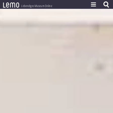
l
e
m
o
Lebendiges Museum Online
ZEITSTRAHL
THEMEN
ZEITZEUGEN
BESTAND
LERNEN
PROJEKT