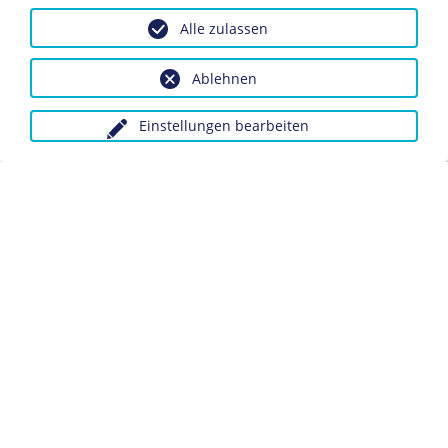
1906-1909
Alle zulassen
Tätigkeit in der Erfurter Schuhfabrik "Lingel".
Engagement im Arbeiterbildungsverein "Propaganda".
Ablehnen
1910-1913
Einstellungen bearbeiten
Münzenberger geht auf Wanderschaft und erhält in
Zürich eine Anstellung als Hausbursche einer Apotheke.
1912
Er wird Mitglied des Zentralvorstands der
sozialistischen Jugendorganisation in der Schweiz und
redigiert die Monatszeitschrift "Die freie Jugend".
1914-1918
Im
Ersten Weltkrieg
übernimmt er die Leitung des
Internationalen Jugendsekretariats in Bern und lernt
Wladimir I. Lenin
kennen.