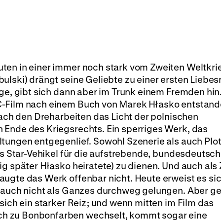
ten in einer immer noch stark vom Zweiten Weltkri
ulski) drängt seine Geliebte zu einer ersten Liebes
nge, gibt sich dann aber im Trunk einem Fremden hin.
C-Film nach einem Buch von Marek Hłasko entstand
 nach den Dreharbeiten das Licht der polnischen
 Ende des Kriegsrechts. Ein sperriges Werk, das
ltungen entgegenlief. Sowohl Szenerie als auch Plo
als Star-Vehikel für die aufstrebende, bundesdeutsc
ig später Hłasko heiratete) zu dienen. Und auch als
ugte das Werk offenbar nicht. Heute erweist es sic
n auch nicht als Ganzes durchweg gelungen. Aber g
sich ein starker Reiz; und wenn mitten im Film das
h zu Bonbonfarben wechselt, kommt sogar eine