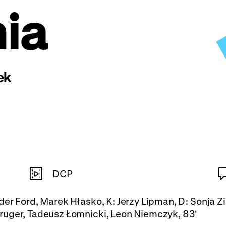
ia
ek
DCP
der Ford, Marek Hłasko, K: Jerzy Lipman, D: Sonja 
ruger, Tadeusz Łomnicki, Leon Niemczyk, 83'