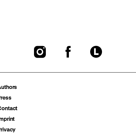
To
To
To
our
our
our
Instagram
Facebook
Lette
Authors
page
page
page
Press
Contact
mprint
Privacy