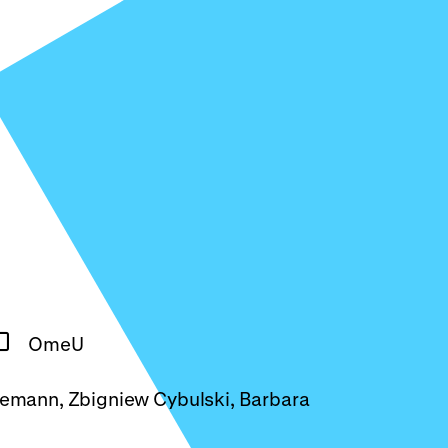
OmeU
Ziemann, Zbigniew Cybulski, Barbara