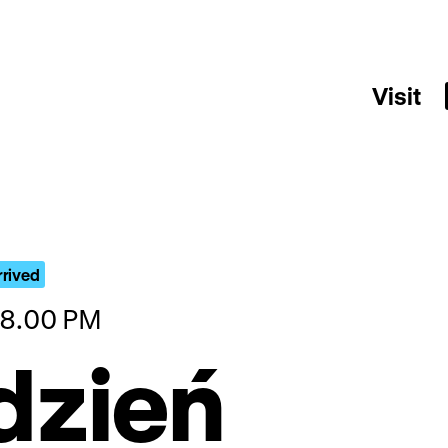
Visit
rrived
08.00 PM
dzień