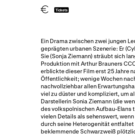
Tickets
Ein Drama zwischen zwei jungen Leu
geprägten urbanen Szenerie: Er (Cyb
Sie (Sonja Ziemann) sträubt sich la
Produktion mit Arthur Brauners CC
erblickte dieser Film erst 25 Jahre
Öffentlichkeit; wenige Wochen nach
nachvollziehbar allen Erwartungsha
viel zu düster und kompliziert, um 
Darstellerin Sonia Ziemann (die wen
des volkspolnischen Aufbau-Elans ta
vielen Details als sehenswert, wen
durch seine Heterogenität entfaltet 
beklemmende Schwarzweiß plötzlic