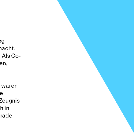
eg
nacht.
 Als Co-
en,
t waren
he
 Zeugnis
h in
erade