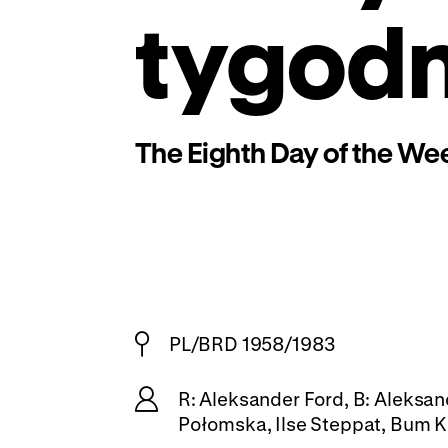
tygodn
The Eighth Day of the We
PL/BRD 1958/1983
R: Aleksander Ford, B: Aleksan
Połomska, Ilse Steppat, Bum K