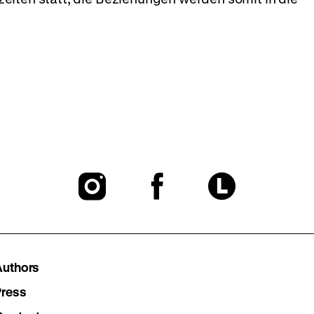
To
To
To
our
our
our
Instagram
Facebook
Lette
Authors
page
page
page
Press