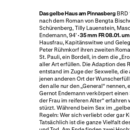
Das gelbe Haus am Pinnasberg
BRD 1
nach dem Roman von Bengta Bischoff,
Schürenberg, Tilly Lauenstein, Mas
Endemann, 94’
·
35 mm
FR 08.01. um
Hausfrau, Kapitänswitwe und Gelege
Peter Rühmkorf ihren zweiten Roman
St. Pauli, ein Bordell, in dem die „
aller Art erfüllen. Die Adaption des
entstand im Zuge der Sexwelle, die 
jenen anderen Ort der Wunscherfüll
den alle nur den „General“ nennen,
Gernot Endemann verkörpert einen S
der Frau im reiferen Alter“ erfahren 
stürzt. Während beim Sex im „gelben
Regeln: Wer sich verliebt oder gar 
Tatsächlich ist die ganze Vielfalt 
und Tod. Am Ende finden zwei Hochz