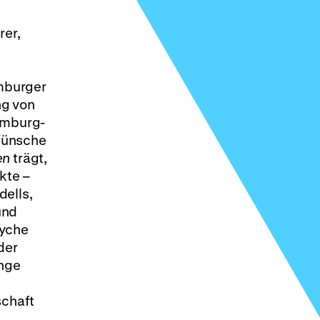
rer,
amburger
ng von
Hamburg-
 Wünsche
en
trägt,
kte –
dells,
und
syche
der
enge
schaft