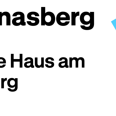
nnasberg
e Haus am
rg