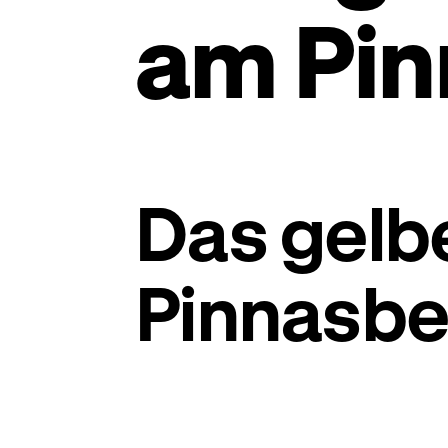
am Pi
Das gelb
Pinnasbe