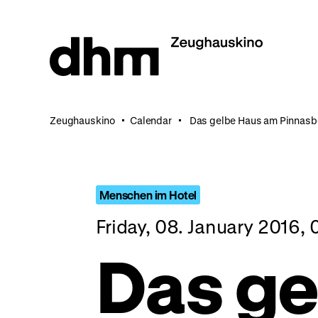
Jump
directly
to
the
page
contents
Zeughauskino
Calendar
Das gelbe Haus am Pinnasb
Menschen im Hotel
Friday, 08. January 2016,
Das ge