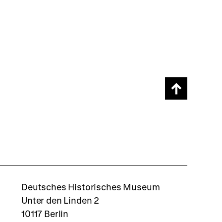
Scroll
page
back
to
top
rboxd
Deutsches Historisches Museum
Unter den Linden 2
10117 Berlin