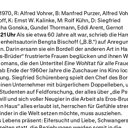
970, R: Alfred Vohrer, B: Manfred Purzer, Alfred Voh
 K: Ernst W. Kalinke, M: Rolf Kühn, D: Siegfried
cha Gonska, Gundel Thormann, Eddi Arent, Gernot
 21 Uhr
Als sie etwa 60 Jahre alt war, schrieb die H
nheitsautorin Bengta Bischoff („B.B.“) auf Anregu
. Darin ersann sie ein Bordell der anderen Art in 
Eros-Brüder“ frustrierte Frauen beglücken und ihnen
 Romans, die den Untertitel
Eine Wohltat für alle Frau
ab Ende der 1960er Jahre die Zuschauer ins Kino loc
ung. Siegfried Schürenberg spielt den Chef des Bor
 einen Unternehmer mit bürgerlichem Doppelleben, 
tudenten auf Feldforschung, der alles über „die P
will und sich voller Neugier in die Arbeit als Eros-Bru
 Haus“ alles erlaubt ist, herrschen für Gefühle str
Kinder in die Welt setzen möchte, muss ausziehen.
des Lebens präsent: Eifersucht und Liebe, Schwanger
eiten statt, die Beziehungen werden somit in die