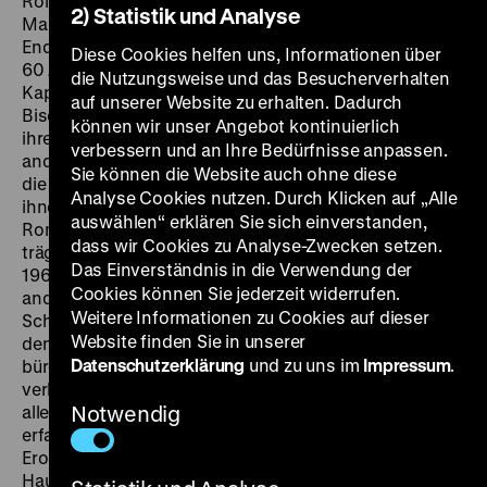
Rolf Kühn, D: Siegfried Schürenberg, Tilly Lauenstein,
2) Statistik und Analyse
Mascha Gonska, Gundel Thormann, Eddi Arent, Gernot
Endemann, 94’
·
35 mm
FR 08.01. um 21 Uhr
Als sie etwa
Diese Cookies helfen uns, Informationen über
60 Jahre alt war, schrieb die Hamburger Hausfrau,
die Nutzungsweise und das Besucherverhalten
Kapitänswitwe und Gelegenheitsautorin Bengta
auf unserer Website zu erhalten. Dadurch
Bischoff („B.B.“) auf Anregung von Peter Rühmkorf
können wir unser Angebot kontinuierlich
ihren zweiten Roman. Darin ersann sie ein Bordell der
verbessern und an Ihre Bedürfnisse anpassen.
anderen Art in Hamburg-St. Pauli, ein Bordell, in dem
Sie können die Website auch ohne diese
die „Eros-Brüder“ frustrierte Frauen beglücken und
Analyse Cookies nutzen. Durch Klicken auf „Alle
ihnen Wünsche aller Art erfüllen. Die Adaption des
auswählen“ erklären Sie sich einverstanden,
Romans, die den Untertitel
Eine Wohltat für alle Frauen
dass wir Cookies zu Analyse-Zwecken setzen.
trägt, entstand im Zuge der Sexwelle, die ab Ende der
Das Einverständnis in die Verwendung der
1960er Jahre die Zuschauer ins Kino lockte – jenen
Cookies können Sie jederzeit widerrufen.
anderen Ort der Wunscherfüllung. Siegfried
Weitere Informationen zu Cookies auf dieser
Schürenberg spielt den Chef des Bordells, den alle nur
Website finden Sie in unserer
den „General“ nennen, einen Unternehmer mit
Datenschutzerklärung
und zu uns im
Impressum
.
bürgerlichem Doppelleben, und Gernot Endemann
verkörpert einen Studenten auf Feldforschung, der
alles über „die Psyche der Frau im reiferen Alter“
Notwendig
erfahren will und sich voller Neugier in die Arbeit als
Eros-Bruder stürzt. Während beim Sex im „gelben
Haus“ alles erlaubt ist, herrschen für Gefühle strenge