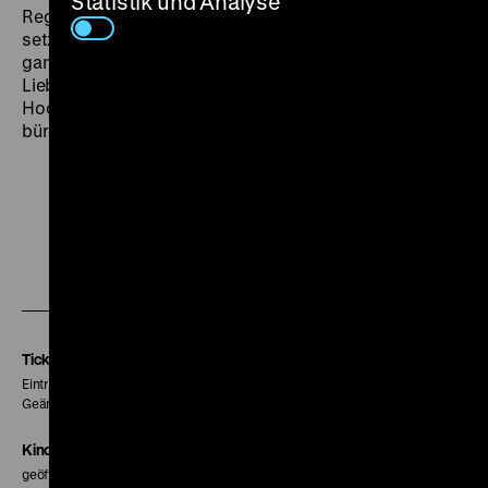
Statistik und Analyse
Regeln: Wer sich verliebt oder gar Kinder in die Welt
setzen möchte, muss ausziehen. Tatsächlich ist die
ganze Vielfalt des Lebens präsent: Eifersucht und
Liebe, Schwangerschaft und Tod. Am Ende finden zwei
Hochzeiten statt, die Beziehungen werden somit in die
bürgerliche Welt überführt. (obr)
Zu
Zu
Zu
unserer
unserer
unserer
Instagram
Facebook
Letterboxd
Seite
Seite
Seite
Tickets
Eintritt 5 €
Geänderte Preise sind im Programm vermerkt.
Kinokasse
geöffnet 30 Minuten vor Beginn der ersten Vorstellung