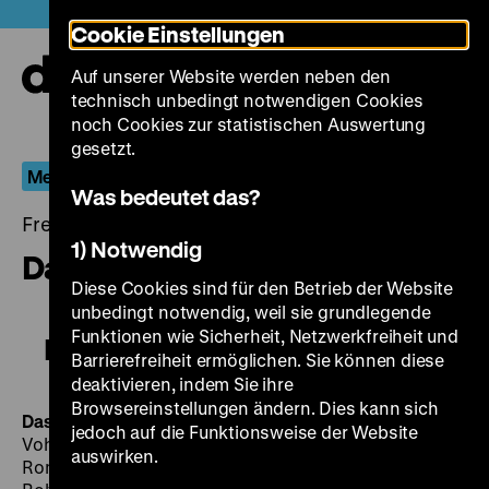
Direkt
Heute +
Cookie Einstellungen
zum
Seiteninhalt
Auf unserer Website werden neben den
springen
Navi
technisch unbedingt notwendigen Cookies
auf-
und
noch Cookies zur statistischen Auswertung
zuk
gesetzt.
Menschen im Hotel
Was bedeutet das?
Freitag, 08. Januar 2016, 21.00 - 00.00 Uhr
1) Notwendig
Das gelbe Haus am Pinnasberg
Diese Cookies sind für den Betrieb der Website
unbedingt notwendig, weil sie grundlegende
Funktionen wie Sicherheit, Netzwerkfreiheit und
Das gelbe Haus am Pinnasberg
Barrierefreiheit ermöglichen. Sie können diese
deaktivieren, indem Sie ihre
Browsereinstellungen ändern. Dies kann sich
Das gelbe Haus am Pinnasberg
BRD 1970, R: Alfred
jedoch auf die Funktionsweise der Website
Vohrer, B: Manfred Purzer, Alfred Vohrer, nach dem
auswirken.
Roman von Bengta Bischoff, K: Ernst W. Kalinke, M: