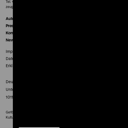
Tel. + 49 30 20304-770
zeughauskino@dhm.de
Autor*innen
Presse
Kontakt
Newsletter
Impressum
Datenschutz
Erklärung digitale Barrierefreiheit
Deutsches Historisches Museum
Unter den Linden 2
10117 Berlin
Gefördert mit Mitteln des Beauftragten der Bundesregierung für
Kultur und Medien