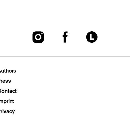
To
To
To
our
our
our
Instagram
Facebook
Lette
Authors
page
page
page
Press
Contact
mprint
Privacy