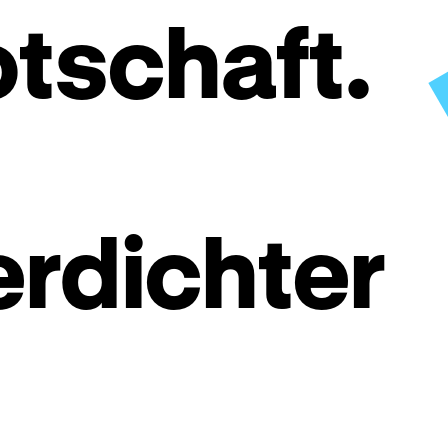
otschaft.
erdichter