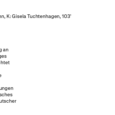
n, K: Gisela Tuchtenhagen, 103’
g an
ges
htet
e
lungen
isches
utscher