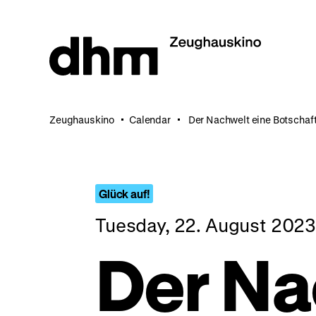
Jump
directly
to
the
page
contents
Zeughauskino
Calendar
Der Nachwelt eine Botschaft.
Glück auf!
Tuesday, 22. August 2023
Der Na