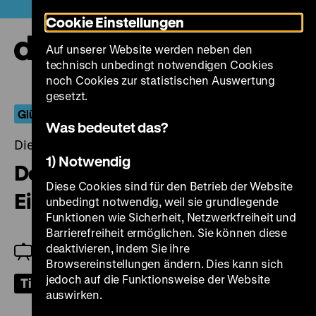
Direkt
Heute +
Cookie Einstellungen
zum
Seiteninhalt
Auf unserer Website werden neben den
springen
Navi
technisch unbedingt notwendigen Cookies
auf-
und
noch Cookies zur statistischen Auswertung
zuk
gesetzt.
Glück auf!
Was bedeutet das?
Dienstag, 22. August 2023, 19.00 Uhr
1) Notwendig
Der Nachwelt eine Botschaft.
Diese Cookies sind für den Betrieb der Website
Ein Arbeiterdichter
unbedingt notwendig, weil sie grundlegende
Funktionen wie Sicherheit, Netzwerkfreiheit und
Barrierefreiheit ermöglichen. Sie können diese
deaktivieren, indem Sie ihre
Einführung: Patrick Holzapfel
Browsereinstellungen ändern. Dies kann sich
jedoch auf die Funktionsweise der Website
Tickets
auswirken.