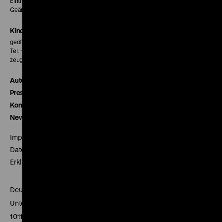
Eintritt 5 €
Geänderte Preise sind im Programm vermerkt.
Kinokasse
geöffnet 30 Minuten vor Beginn der ersten Vorstellung
Tel. + 49 30 20304-770
zeughauskino@dhm.de
Autor*innen
Presse
Kontakt
Newsletter
Impressum
Datenschutz
Erklärung digitale Barrierefreiheit
Deutsches Historisches Museum
Unter den Linden 2
10117 Berlin