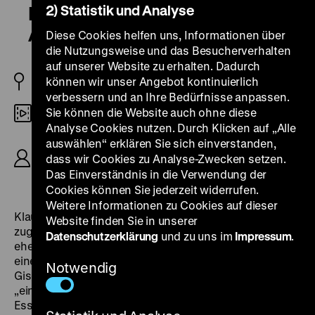
2) Statistik und Analyse
Der Nachwelt eine Botschaft. Ein
Arbeiterdichter
Diese Cookies helfen uns, Informationen über
die Nutzungsweise und das Besucherverhalten
auf unserer Website zu erhalten. Dadurch
können wir unser Angebot kontinuierlich
BRD 1981
verbessern und an Ihre Bedürfnisse anpassen.
Sie können die Website auch ohne diese
DigiBeta
Analyse Cookies nutzen. Durch Klicken auf „Alle
auswählen“ erklären Sie sich einverstanden,
R: Klaus Wildenhahn, B: Gisela Tuchtenhagen,
Günter Westerhoff, Klaus Wildenhahn, K: Gisela
dass wir Cookies zu Analyse-Zwecken setzen.
Tuchtenhagen, 103’
Das Einverständnis in die Verwendung der
Cookies können Sie jederzeit widerrufen.
Weitere Informationen zu Cookies auf dieser
Klaus Wildenhahns
Der Nachwelt eine Botschaft
ist
Website finden Sie in unserer
zugleich bewegendes Porträt des Schriftstellers und
Datenschutzerklärung
und zu uns im
Impressum
.
ehemaligen Bergarbeiters Günter Westerhoff sowie
eine Annäherung an das Ruhrgebiet. Die Kamerafrau
Notwendig
Gisela Tuchtenhagen beschrieb den Film als ein
„einziges Weinen über nichtgelebte Leben“. Zwischen
Essen, Gelsenkirchen und Mülheim beobachtet der