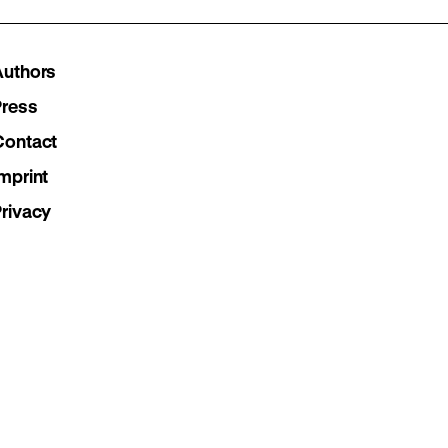
our
our
our
Instagram
Facebook
Lette
Authors
page
page
page
Press
Contact
mprint
Privacy