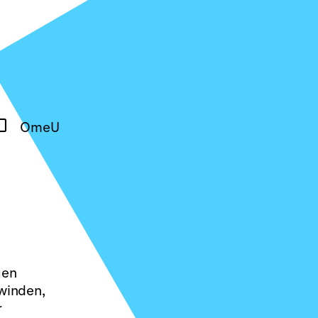
OmeU
gen
hwinden,
r