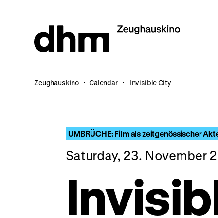
Jump
directly
to
the
page
contents
Zeughauskino
Calendar
Invisible City
UMBRÜCHE: Film als zeitgenössischer Akt
Saturday, 23. November 
Invisib