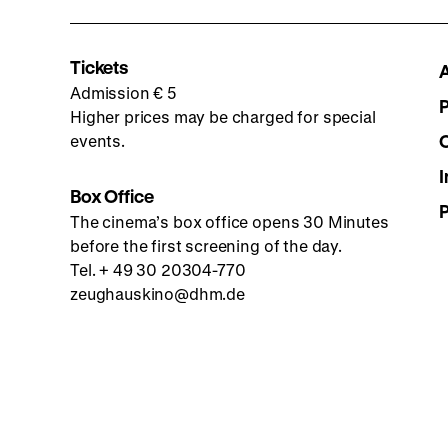
Tickets
Admission € 5
Higher prices may be charged for special
events.
I
Box Office
The cinema’s box office opens 30 Minutes
before the first screening of the day.
Tel. + 49 30 20304-770
zeughauskino@dhm.de