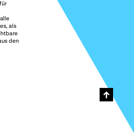
für
alle
es, als
chtbare
 aus den
Scroll
page
back
to
top