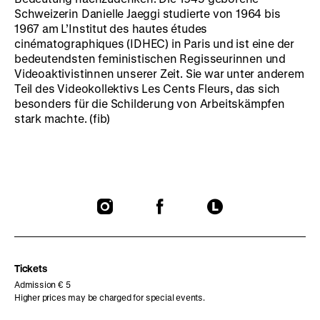
Schweizerin Danielle Jaeggi studierte von 1964 bis
1967 am L’Institut des hautes études
cinématographiques (IDHEC) in Paris und ist eine der
bedeutendsten feministischen Regisseurinnen und
Videoaktivistinnen unserer Zeit. Sie war unter anderem
Teil des Videokollektivs Les Cents Fleurs, das sich
besonders für die Schilderung von Arbeitskämpfen
stark machte. (fib)
To
To
To
our
our
our
Instagram
Facebook
Letterboxd
page
page
page
Tickets
Admission € 5
Higher prices may be charged for special events.