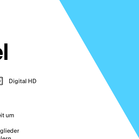
l
Digital HD
eit um
glieder
ülern