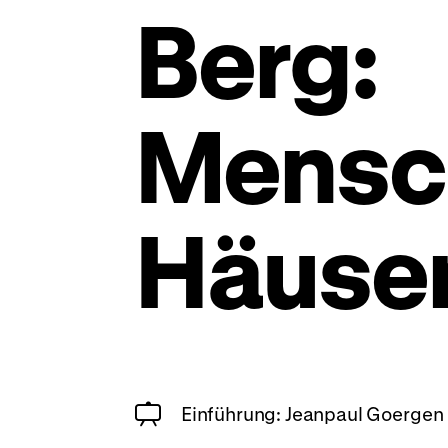
Berg:
Mensc
Häuse
Einführung: Jeanpaul Goergen