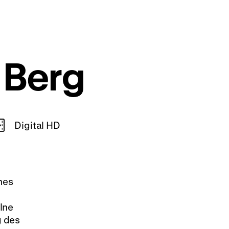
 Berg
Digital HD
nes
lne
g des