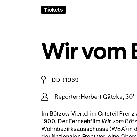
Tickets
Wir vom 
DDR 1969
Reporter: Herbert Gätcke, 30‘
Im Bötzow-Viertel im Ortsteil Pren
1900. Der Fernsehfilm
Wir vom Bötz
Wohnbezirksausschüsse (WBA) in de
der Nationalen Front vor: eine Ober