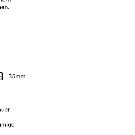
men.
35mm
auer
äumige