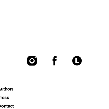
To
To
To
our
our
our
Instagram
Facebook
Lette
Authors
page
page
page
Press
Contact