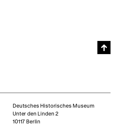
Scroll
page
back
to
top
rboxd
Deutsches Historisches Museum
Unter den Linden 2
10117 Berlin