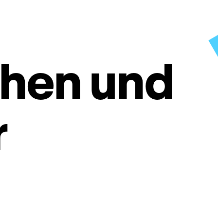
hen und
r