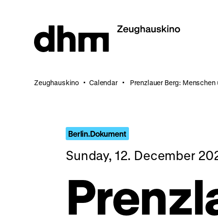
Jump
directly
to
the
page
contents
Zeughauskino
Calendar
Prenzlauer Berg: Menschen
Berlin.Dokument
Sunday, 12. December 20
Prenzl