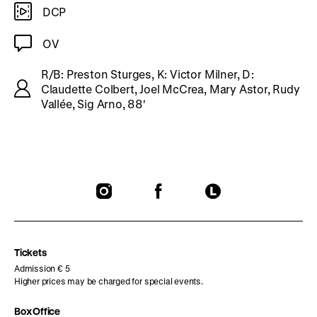
DCP
OV
R/B: Preston Sturges, K: Victor Milner, D:
Claudette Colbert, Joel McCrea, Mary Astor, Rudy
Vallée, Sig Arno, 88'
To
To
To
our
our
our
Instagram
Facebook
Letterboxd
page
page
page
Tickets
Admission € 5
Higher prices may be charged for special events.
Box Office