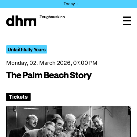
Jump
Today +
directly
to
the
Ope
page
and
clos
contents
the
navi
Unfaithfully Yours
Monday, 02. March 2026, 07.00 PM
The Palm Beach Story
Tickets