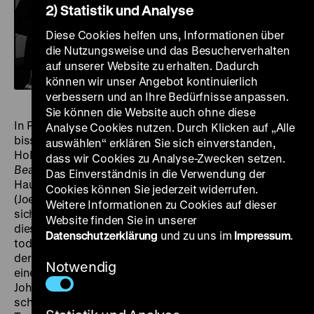
2) Statistik und Analyse
Diese Cookies helfen uns, Informationen über
die Nutzungsweise und das Besucherverhalten
auf unserer Website zu erhalten. Dadurch
können wir unser Angebot kontinuierlich
verbessern und an Ihre Bedürfnisse anpassen.
Sie können die Website auch ohne diese
In Preston Sturges’ Filmen erscheint die Welt stets ein
Analyse Cookies nutzen. Durch Klicken auf „Alle
bisschen instabiler als überall sonst im
auswählen“ erklären Sie sich einverstanden,
Hollywoodkino. Am wackligsten ist sie in
The Palm
dass wir Cookies zu Analyse-Zwecken setzen.
Beach Story
. Zumindest sobald die beiden
Das Einverständnis in die Verwendung der
Hauptfiguren, Geraldine (Claudette Colbert) und Tom
Cookies können Sie jederzeit widerrufen.
(Joel McCrea), das heimatliche New York verlassen und
Weitere Informationen zu Cookies auf dieser
sich aufmachen gen Florida. Geraldine möchte auf
Website finden Sie in unserer
dieser Reise auch gleich den sicheren, aber
Datenschutzerklärung
und zu uns im
Impressum
.
todlangweiligen und zudem wenig einträglichen Hafen
der Ehe mit Tom hinter sich lassen. Als sie unterwegs
Notwendig
einem Milliardär mit dem genialen Sturges-Namen
John D. Hackensacker III (Rudy Vallée) aufgabelt,
scheint die Erfüllung ihrer Träume greifbar nah. Aber