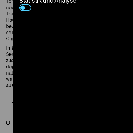
Statistik und Analyse
Tom weigert sich, sie aufzugeben, und dann ist da
noch ein ganzes Sammelsurium von schrägen Vögeln,
Traumtänzern und Nymphomaninnen, die die drei
Hauptfiguren umschwirren. Unter anderem zu
bewundern: der deutsch-jüdische Komiker Sig Arno in
seiner schönsten Hollywood-Rolle, als abgehalfterter
Gigolo Toto.
In
The Palm Beach Story
geht es durchweg um Liebe,
Sex und Geld und wie alles drei miteinander
zusammenhängen könnte. Jeder spielt ein mindestens
doppeltes Spiel, den Überblick behält niemand – außer
natürlich Sturges, der zu guter Letzt eine der
wahnwitzigsten Schlusspointen der Filmgeschichte
aus dem Hut zaubert. (lf)
The Palm Beach Story
USA 1942