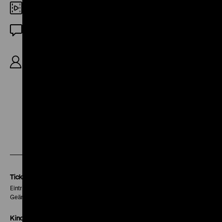
DCP
OF
R/B: Preston Sturges, K: Victor Milner, D:
Claudette Colbert, Joel McCrea, Mary Astor, Rudy
Vallée, Sig Arno, 88'
Zu
Zu
Zu
unserer
unserer
unserer
Instagram
Facebook
Letterboxd
Seite
Seite
Seite
Tickets
Eintritt 5 €
Geänderte Preise sind im Programm vermerkt.
Kinokasse