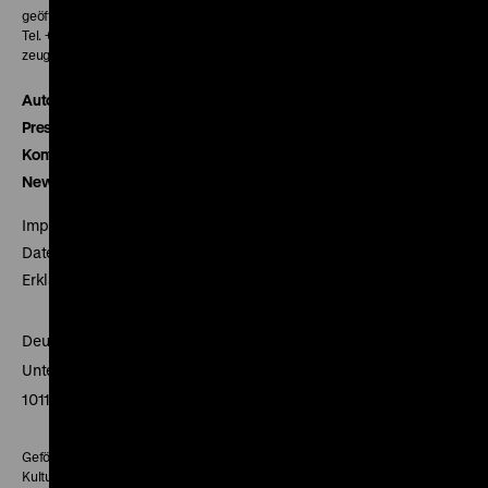
geöffnet 30 Minuten vor Beginn der ersten Vorstellung
Tel. + 49 30 20304-770
zeughauskino@dhm.de
Autor*innen
Presse
Kontakt
Newsletter
Impressum
Datenschutz
Erklärung digitale Barrierefreiheit
Deutsches Historisches Museum
Unter den Linden 2
10117 Berlin
Gefördert mit Mitteln des Beauftragten der Bundesregierung für
Kultur und Medien