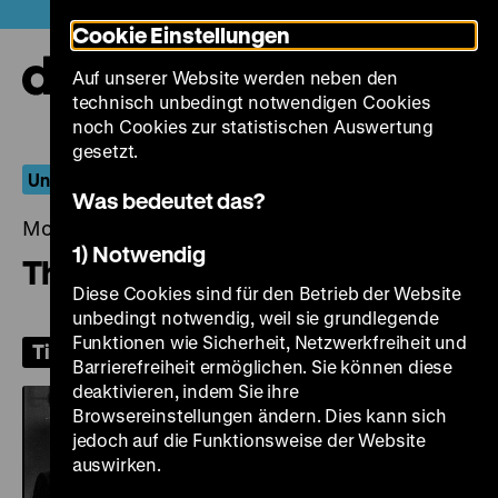
Direkt
Heute +
Cookie Einstellungen
zum
Seiteninhalt
Auf unserer Website werden neben den
springen
Navi
technisch unbedingt notwendigen Cookies
auf-
und
noch Cookies zur statistischen Auswertung
zuk
gesetzt.
Unfaithfully Yours
Was bedeutet das?
Montag, 02. März 2026, 19.00 Uhr
1) Notwendig
The Palm Beach Story
Diese Cookies sind für den Betrieb der Website
unbedingt notwendig, weil sie grundlegende
Funktionen wie Sicherheit, Netzwerkfreiheit und
Tickets
Barrierefreiheit ermöglichen. Sie können diese
deaktivieren, indem Sie ihre
Browsereinstellungen ändern. Dies kann sich
jedoch auf die Funktionsweise der Website
auswirken.