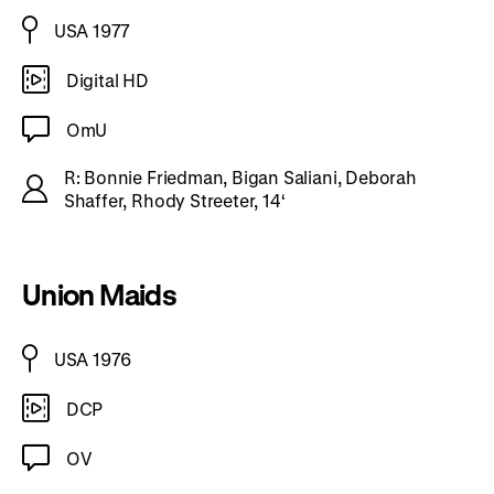
USA 1977
Digital HD
OmU
R: Bonnie Friedman, Bigan Saliani, Deborah
Shaffer, Rhody Streeter, 14‘
Union Maids
USA 1976
DCP
OV