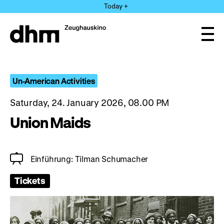
Jump
Today +
directly
to
the
Ope
page
and
clos
contents
the
navi
Un-American Activities
Saturday, 24. January 2026, 08.00 PM
Union Maids
Einführung: Tilman Schumacher
Tickets