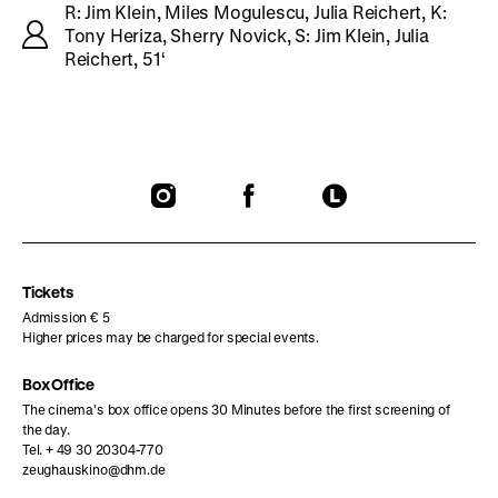
R: Jim Klein, Miles Mogulescu, Julia Reichert, K:
Tony Heriza, Sherry Novick, S: Jim Klein, Julia
Reichert, 51‘
To
To
To
our
our
our
Instagram
Facebook
Letterboxd
page
page
page
Tickets
Admission € 5
Higher prices may be charged for special events.
Box Office
The cinema’s box office opens 30 Minutes before the first screening of
the day.
Tel. + 49 30 20304-770
zeughauskino@dhm.de