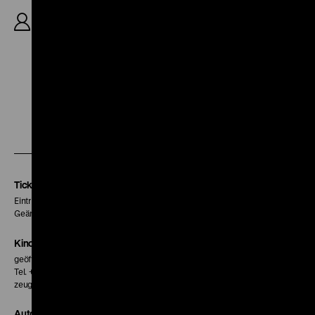
R: Jim Klein, Miles Mogulescu, Julia Reichert, K:
Tony Heriza, Sherry Novick, S: Jim Klein, Julia
Reichert, 51‘
Zu
Zu
Zu
unserer
unserer
unserer
Instagram
Facebook
Letterboxd
Seite
Seite
Seite
Tickets
Eintritt 5 €
Geänderte Preise sind im Programm vermerkt.
Kinokasse
geöffnet 30 Minuten vor Beginn der ersten Vorstellung
Tel. + 49 30 20304-770
zeughauskino@dhm.de
Autor*innen