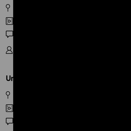
USA 1977
Digital HD
OmU
R: Bonnie Friedman, Bigan Saliani, Deborah
Shaffer, Rhody Streeter, 14‘
Union Maids
USA 1976
DCP
OF