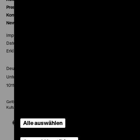
Presse
Kontakt
Newsletter
Impressum
Datenschutz
Erklärung digitale Barrierefreiheit
Deutsches Historisches Museum
Unter den Linden 2
10117 Berlin
Gefördert mit Mitteln des Beauftragten der Bundesregierung für
Kultur und Medien
Alle auswählen