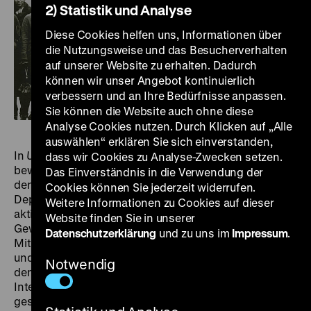
2) Statistik und Analyse
Diese Cookies helfen uns, Informationen über
die Nutzungsweise und das Besucherverhalten
auf unserer Website zu erhalten. Dadurch
können wir unser Angebot kontinuierlich
verbessern und an Ihre Bedürfnisse anpassen.
Sie können die Website auch ohne diese
Analyse Cookies nutzen. Durch Klicken auf „Alle
auswählen“ erklären Sie sich einverstanden,
In
Union Maids
berichten drei Frauen von ihrer
dass wir Cookies zu Analyse-Zwecken setzen.
bewegten Vergangenheit als Gewerkschaftlerinnen in
Das Einverständnis in die Verwendung der
den 1930er und 40er Jahren. Es war die Zeit der Great
Cookies können Sie jederzeit widerrufen.
Depression und globaler Krisen, in der sie an der Basis
Weitere Informationen zu Cookies auf dieser
aktiv waren und mithalfen, die US-amerikanische
Website finden Sie in unserer
Gewerkschaftsbewegung überhaupt erst zu formieren.
Datenschutzerklärung
und zu uns im
Impressum
.
Mit viel Verve entsteht ein Bild der prekären Arbeits-
und Lebensverhältnisse dieser Frauen, aber auch des
Notwendig
demokratischen Geists und der Solidarität, die die
Interviewten und ihre Gewerkschaftsgenoss*innen
geschaffen haben.
Union Maids
ist eine mitreißende