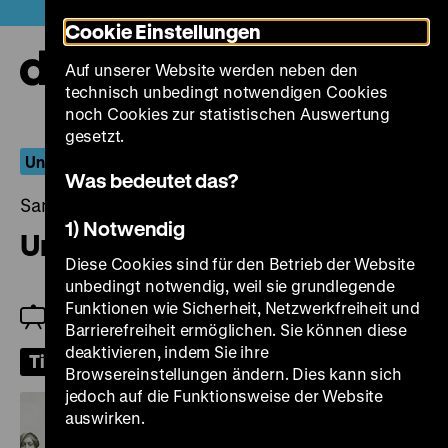
Direkt
Heute +
Cookie Einstellungen
zum
Seiteninhalt
Auf unserer Website werden neben den
springen
Navi
technisch unbedingt notwendigen Cookies
auf-
und
noch Cookies zur statistischen Auswertung
zuk
gesetzt.
Un-American Activities
Was bedeutet das?
Samstag, 24. Januar 2026, 20.00 Uhr
1) Notwendig
Union Maids
Diese Cookies sind für den Betrieb der Website
unbedingt notwendig, weil sie grundlegende
Funktionen wie Sicherheit, Netzwerkfreiheit und
Einführung: Tilman Schumacher
Barrierefreiheit ermöglichen. Sie können diese
deaktivieren, indem Sie ihre
Tickets
Browsereinstellungen ändern. Dies kann sich
jedoch auf die Funktionsweise der Website
auswirken.