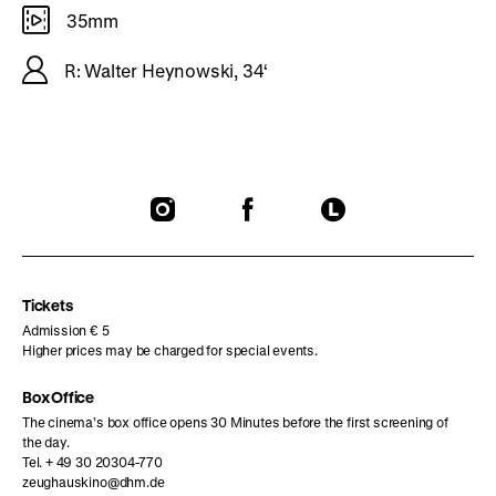
35mm
R: Walter Heynowski, 34‘
To
To
To
our
our
our
Instagram
Facebook
Letterboxd
page
page
page
Tickets
Admission € 5
Higher prices may be charged for special events.
Box Office
The cinema’s box office opens 30 Minutes before the first screening of
the day.
Tel. + 49 30 20304-770
zeughauskino@dhm.de