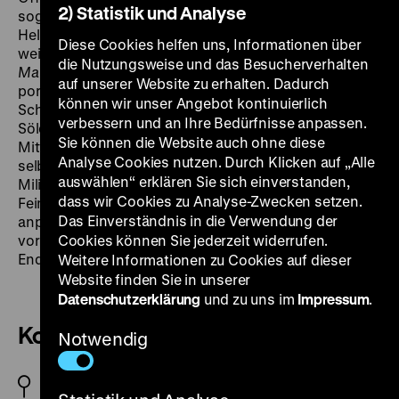
2) Statistik und Analyse
sogar zu einer juristischen Auseinandersetzung, weil
Helmut Soeder, ein Filmimporteur aus Freiburg, sich
Diese Cookies helfen uns, Informationen über
weigerte, dem Ausschuss eine Kopie von
Der lachende
die Nutzungsweise und das Besucherverhalten
Mann
vorzulegen. Wie zuvor schon in
Kommando
52,
auf unserer Website zu erhalten. Dadurch
porträtiert der Film von Walter Heynowski und Gerhard
können wir unser Angebot kontinuierlich
Scheumann auf entlarvende Weise westdeutsche
verbessern und an Ihre Bedürfnisse anpassen.
Söldner, die im Bürgerkrieg im Kongo kämpfen. Im
Sie können die Website auch ohne diese
Mittelpunkt steht Siegfried Müller, der sich
Analyse Cookies nutzen. Durch Klicken auf „Alle
selbstherrlich vor der Kamera als blutrünstiger
auswählen“ erklären Sie sich einverstanden,
Militärführer in Szene setzt. Er bedient genau jenes
dass wir Cookies zu Analyse-Zwecken setzen.
Feindbild, das Heynowski und Scheumann
Das Einverständnis in die Verwendung der
anprangern. Der juristische Streit um den Film, der bis
vor das Bundesverfassungsgericht ging, leitete das
Cookies können Sie jederzeit widerrufen.
Ende des Interministeriellen Ausschusses ein. (koe)
Weitere Informationen zu Cookies auf dieser
Website finden Sie in unserer
Datenschutzerklärung
und zu uns im
Impressum
.
Kommando 52
Notwendig
DDR 1965