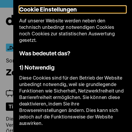
Direkt
Heute +
Cookie Einstellungen
zum
Seiteninhalt
Auf unserer Website werden neben den
springen
Navi
technisch unbedingt notwendigen Cookies
auf-
und
noch Cookies zur statistischen Auswertung
zuk
gesetzt.
„Der Bundeskanzler wünscht einen harten Kurs…“
Was bedeutet das?
Sonntag, 14. Mai 2023, 19.00 Uhr
1) Notwendig
Zensur und Rechtsstaat
Diese Cookies sind für den Betrieb der Website
unbedingt notwendig, weil sie grundlegende
Funktionen wie Sicherheit, Netzwerkfreiheit und
Andreas Kötzing
Barrierefreiheit ermöglichen. Sie können diese
deaktivieren, indem Sie ihre
Tickets
Browsereinstellungen ändern. Dies kann sich
jedoch auf die Funktionsweise der Website
Die vom Ausschuss verhängten Verbote stießen im
auswirken.
Verlauf der 1960er Jahre in der westdeutschen
Öffentlichkeit immer häufiger auf Kritik. 1965 kam es