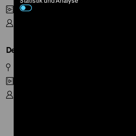
Statistik und Analyse
35mm
R: Walter Heynowski, 34‘
Der lachende Mann
DDR 1966
35mm
R: Walter Heynowski, Gerhard Scheumann, 65‘
Zu
Zu
Zu