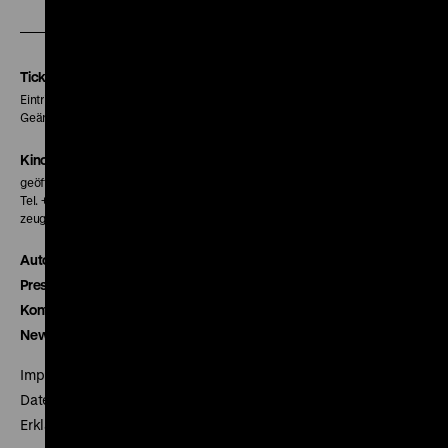
unserer
unserer
unserer
Instagram
Facebook
Letterboxd
Seite
Seite
Seite
Tickets
Eintritt 5 €
Geänderte Preise sind im Programm vermerkt.
Kinokasse
geöffnet 30 Minuten vor Beginn der ersten Vorstellung
Tel. + 49 30 20304-770
zeughauskino@dhm.de
Autor*innen
Presse
Kontakt
Newsletter
Impressum
Datenschutz
Erklärung digitale Barrierefreiheit